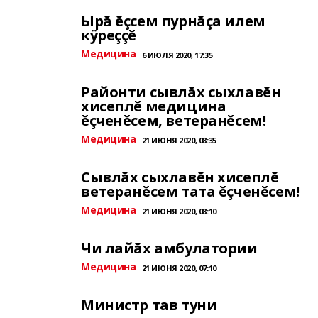
Ырă ĕçсем пурнăçа илем
кÿреççĕ
Медицина
6 ИЮЛЯ 2020, 17:35
Районти сывлăх сыхлавĕн
хисеплĕ медицина
ĕçченĕсем, ветеранĕсем!
Медицина
21 ИЮНЯ 2020, 08:35
Сывлăх сыхлавĕн хисеплĕ
ветеранĕсем тата ĕçченĕсем!
Медицина
21 ИЮНЯ 2020, 08:10
Чи лайăх амбулатории
Медицина
21 ИЮНЯ 2020, 07:10
Министр тав туни