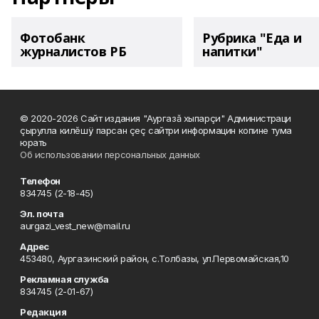
Фотобанк
Рубрика "Еда и
журналистов РБ
напитки"
© 2020-2026 Сайт издания "Аургазă хыпарçи" Администраци
çырулла килĕшÿ парсан çеç сайтри информацин копине тума
юрать
Об использовании персональных данных
Телефон
834745 (2-18-45)
Эл. почта
aurgazi_vest_new@mail.ru
Адрес
453480, Аургазинский район, с.Толбазы, ул.Первомайская,10
Рекламная служба
834745 (2-01-67)
Редакция