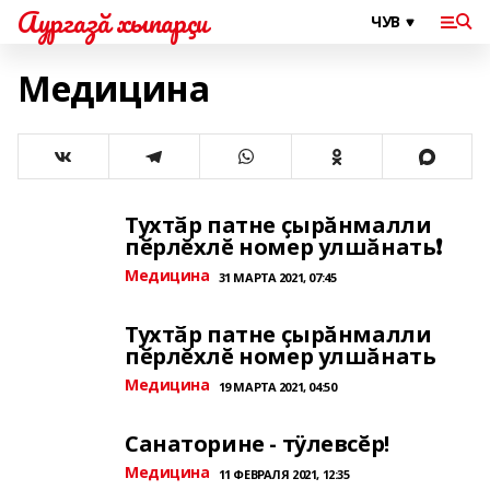
Аургазă хыпарçи
Медицина
Тухтӑр патне ҫырăнмалли
пӗрлĕхлĕ номер улшăнать❗
Медицина
31 МАРТА 2021, 07:45
Тухтӑр патне ҫырăнмалли
пӗрлĕхлĕ номер улшăнать
Медицина
19 МАРТА 2021, 04:50
Санаторине - тÿлевсĕр!
Медицина
11 ФЕВРАЛЯ 2021, 12:35