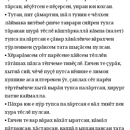
тăрсан, кĕçĕтсен е пĕçерсен, унран юн юхсан.
• Тутан, пит çăмартин, шăл тунин е чĕлхен
лăймака витĕмĕ çинче таврари сийрен тухса
тăракан шурă тĕслĕ кăштăркаллă кăмпа (налет)
тупса палăртсан е çăвар хăвăлĕнче вăрахчен
тÿрленмен çурăксем тата шыçăсем пулсан.
• Хĕрарăмсем сĕт парĕсене хăйсем тĕллĕн
тăтăшах пăхса тĕпчеме тивĕçлĕ. Енчен те çурăк,
хытнă сий, чĕчĕ пуçĕ путса кĕнине е лимон
хуппине аса илтерекен ÿт, çаплах сĕт парĕн
тĕртĕмĕнче хытă вырăн тупса палăртсан, хирург
патне каймалла.
• Пăхра юн е пÿр тупса палăртсан е вăл тикĕт пек
хура тĕслĕ пулсан.
• Енчен те вар вăрах вăхăт ыратсан, кăмăл
пăтрансан, хăстарсан, каппăл ырханлансан тата