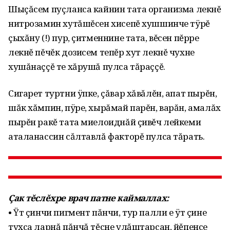
Шыçăсем пуçланса кайнин тата организма лекнĕ
нитрозамин хутăшĕсен хисепĕ хушшинче тÿрĕ
çыхăну (!) пур, çитменнине тата, вĕсен пĕрре
лекнĕ пĕчĕк дозисем тепĕр хут лекнĕ чухне
хушăнаççĕ те хăрушă пулса тăраççĕ.
Сигарет туртни ÿпке, çăвар хăвăлĕн, апат пырĕн,
шăк хăмпин, пÿре, хырăмай парĕн, варăн, амалăх
пырĕн ракĕ тата миелоиднăй çивĕч лейкеми
аталанассин сăлтавлă факторĕ пулса тăрать.
Çак тĕслĕхре врач патне каймаллах:
• Ÿт çинчи пигмент пăнчи, тур палли е ÿт çине
тухса ларнă пăнчă тĕсне улăштарсан, йĕпенсе