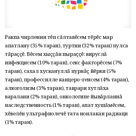
Ракпа чирленин тĕп сăлтавĕсем тĕрĕс мар
апатлану (35% таран), туртни (32% таран) пулса
тăраççĕ. Вĕсем хыççăн пыраççĕ: вируслă
инфекцисем (10% таран), секс факторĕсем (7%
таран), сахал хускануллă пурнăç йĕрки (5%
таран), профессилле канцеро¬генсем (4% таран),
алкоголизм (3% таран), таврари хутлăха
варалани (2% таран), онкологипе йывăрланнă
наследственность (1% таран), апат хушăмĕсем,
хĕвелĕн ультрафиолечĕ тата ионлакан радиаци
(1% таран).