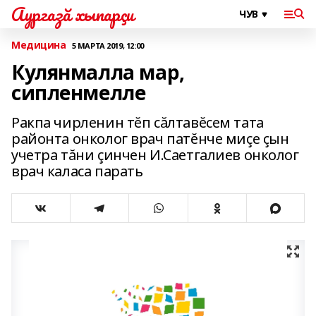
Аургазă хыпарçи
Медицина
5 МАРТА 2019, 12:00
Кулянмалла мар,
сипленмелле
Ракпа чирленин тĕп сăлтавĕсем тата
районта онколог врач патĕнче миçе çын
учетра тăни çинчен И.Саетгалиев онколог
врач каласа парать