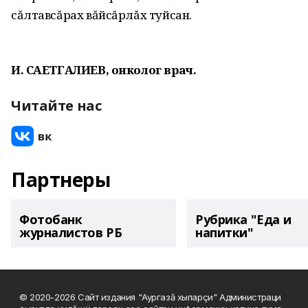
сăлтавсăрах вăйсăрлăх туйсан.
И. САЕТГАЛИЕВ, онколог врач.
Читайте нас
Партнеры
Фотобанк
Рубрика "Еда и
журналистов РБ
напитки"
© 2020-2026 Сайт издания "Аургазă хыпарçи" Администраци