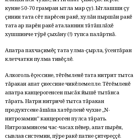
кунне 50-70 грамран ытла мар çу). Ытлашши çу
çинин тата сĕт парĕсен ракĕ, хулăн пыршăн ракĕ
тата ар парĕн ракĕ аталаннин тăтăшлăхĕ
хушшинче тÿрĕ çыхăну (!) тупса палăртнă.
Апатра пахчаçимĕç тата улма-çырла, ÿсентăран
клетчатки пулма тивĕçлĕ.
Алкоголь ĕçессине, тĕтĕмленĕ тата нитрит тытса
тăракан апат çиессине чикĕлемелле. Тĕтĕмленĕ
апатра канцерогенсен пысăк йышĕ тытăнса
тăрать. Натри нитричĕ тытса тăракан
продуктсене ăшăпа хатĕрленĕ чухне „N-
нитрозамин” канцероген пулса тăрать.
Нитрозаминсем час-часах пĕвер, апат пырĕн,
сывлав системин, пÿре ракĕ патне çитереççĕ.