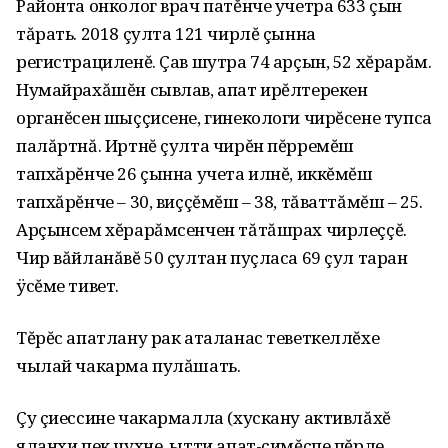
Районта онколог врач патĕнче учетра 633 çын
тăрать. 2018 çулта 121 чирлĕ çынна
регистрациленĕ. Çав шутра 74 арçын, 52 хĕрарăм.
Нумайрахăшĕн сывлав, апат ирĕлтерекен
органĕсен шыççисене, гинекологи чирĕсене тупса
палăртнă. Иртнĕ çулта чирĕн пĕрремĕш
тапхăрĕнче 26 çынна учета илнĕ, иккĕмĕш
тапхăрĕнче – 30, виççĕмĕш – 38, тăваттăмĕш – 25.
Арçынсем хĕрарăмсенчен тăтăшрах чирлеççĕ.
Чир вăйланăвĕ 50 çултан пуçласа 69 çул таран
ÿсĕме тивет.
Тĕрĕс апатлану рак аталанас теветкеллĕхе
чылай чакарма пулăшать.
Çу çиессине чакармалла (хускану активлăхĕ
яланхи пек чухне, ытти апат-çимĕçпе пĕрле