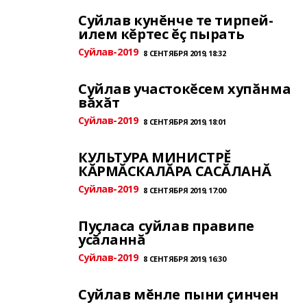
Суйлав кунĕнче те тирпей-
илем кĕртес ĕç пырать
Суйлав-2019
8 СЕНТЯБРЯ 2019, 18:32
Суйлав участокĕсем хупăнма
вăхăт
Суйлав-2019
8 СЕНТЯБРЯ 2019, 18:01
КУЛЬТУРА МИНИСТРĔ
КĂРМĂСКАЛĂРА САСĂЛАНĂ
Суйлав-2019
8 СЕНТЯБРЯ 2019, 17:00
Пуçласа суйлав правипе
усăланнă
Суйлав-2019
8 СЕНТЯБРЯ 2019, 16:30
Суйлав мĕнле пыни çинчен