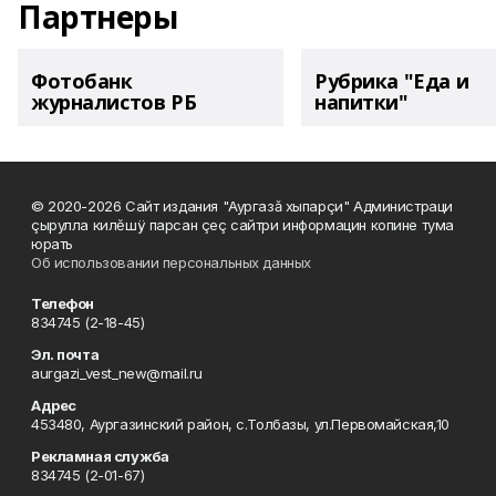
Партнеры
Фотобанк
Рубрика "Еда и
журналистов РБ
напитки"
© 2020-2026 Сайт издания "Аургазă хыпарçи" Администраци
çырулла килĕшÿ парсан çеç сайтри информацин копине тума
юрать
Об использовании персональных данных
Телефон
834745 (2-18-45)
Эл. почта
aurgazi_vest_new@mail.ru
Адрес
453480, Аургазинский район, с.Толбазы, ул.Первомайская,10
Рекламная служба
834745 (2-01-67)