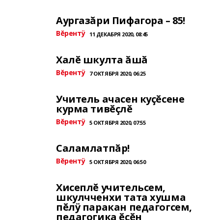
Аургазăри Пифагора – 85!
Вĕрентÿ
11 ДЕКАБРЯ 2020, 08:45
Халĕ шкулта ăшă
Вĕрентÿ
7 ОКТЯБРЯ 2020, 06:25
Учитель ачасен куçĕсене
курма тивĕçлĕ
Вĕрентÿ
5 ОКТЯБРЯ 2020, 07:55
Саламлатпăр!
Вĕрентÿ
5 ОКТЯБРЯ 2020, 06:50
Хисеплĕ учительсем,
шкулчченхи тата хушма
пĕлÿ паракан педагогсем,
педагогика ĕçĕн