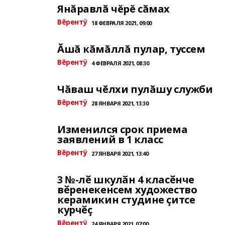
Янăравлă чěрě сăмах
Вĕрентÿ
18 ФЕВРАЛЯ 2021, 09:00
Ăшă кăмăллă пулар, туссем
Вĕрентÿ
4 ФЕВРАЛЯ 2021, 08:30
Чăваш чĕлхи пулăшу служби
Вĕрентÿ
28 ЯНВАРЯ 2021, 13:30
Изменился срок приема
заявлений в 1 класс
Вĕрентÿ
27 ЯНВАРЯ 2021, 13:40
3 №-лӗ шкулӑн 4 класӗнче
вӗренекенсем художество
керамикин студине ҫитсе
курчӗҫ
Вĕрентÿ
24 ЯНВАРЯ 2021, 07:00