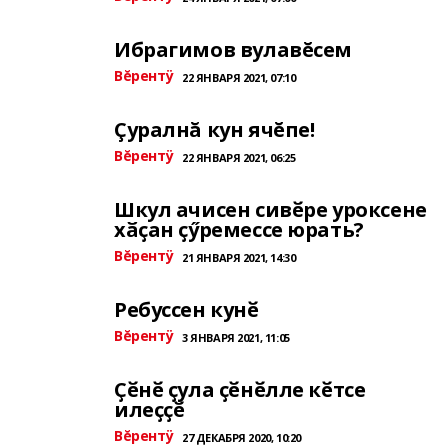
Ибрагимов вулавĕсем
Вĕрентÿ
22 ЯНВАРЯ 2021, 07:10
Çуралнă кун ячĕпе!
Вĕрентÿ
22 ЯНВАРЯ 2021, 06:25
Шкул ачисен сивӗре уроксене
хӑҫан ҫӳремессе юрать?
Вĕрентÿ
21 ЯНВАРЯ 2021, 14:30
Ребуссен кунӗ
Вĕрентÿ
3 ЯНВАРЯ 2021, 11:05
Ҫӗнӗ ҫула ҫӗнӗлле кӗтсе
илеҫҫӗ
Вĕрентÿ
27 ДЕКАБРЯ 2020, 10:20