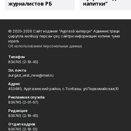
журналистов РБ
напитки"
© 2020-2026 Сайт издания "Аургазă хыпарçи" Администраци
çырулла килĕшÿ парсан çеç сайтри информацин копине тума
юрать
Об использовании персональных данных
Телефон
834745 (2-18-45)
Эл. почта
aurgazi_vest_new@mail.ru
Адрес
453480, Аургазинский район, с.Толбазы, ул.Первомайская,10
Рекламная служба
834745 (2-01-67)
Редакция
834745 (2-18-45)
Отдел кадров
834745 (2-18-51)