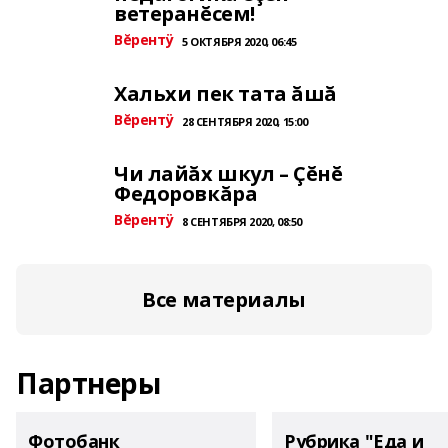
ветеранĕсем!
Вĕрентÿ
5 ОКТЯБРЯ 2020, 06:45
Хальхи пек тата ăшă
Вĕрентÿ
28 СЕНТЯБРЯ 2020, 15:00
Чи лайăх шкул – Çĕнĕ
Федоровкăра
Вĕрентÿ
8 СЕНТЯБРЯ 2020, 08:50
Все материалы
Партнеры
Фотобанк
Рубрика "Еда и