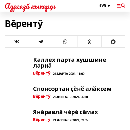
Аургазă хыпарçи
Вĕрентÿ
Каллех парта хушшине
ларнă
Вĕрентÿ
26 МАРТА 2021, 11:00
Спонсортан çĕнĕ алăксем
Вĕрентÿ
26 ФЕВРАЛЯ 2021, 06:30
Янăравлă чěрě сăмах
Вĕрентÿ
21 ФЕВРАЛЯ 2021, 09:05