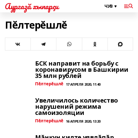
Аургазă хыпарçи
Пĕлтерĕшлĕ
БСК направит на борьбу с
коронавирусом в Башкирии
35 млн рублей
Пĕлтерĕшлĕ
17 АПРЕЛЯ 2020, 11:40
Увеличилось количество
нарушений режима
самоизоляции
Пĕлтерĕшлĕ
16 АПРЕЛЯ 2020, 13:20
Мăнкун килте уявлăпăр