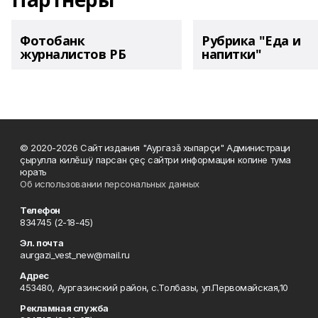
Фотобанк
Рубрика "Еда и
журналистов РБ
напитки"
© 2020-2026 Сайт издания "Аургазă хыпарçи" Администраци
çырулла килĕшÿ парсан çеç сайтри информацин копине тума
юрать
Об использовании персональных данных
Телефон
834745 (2-18-45)
Эл. почта
aurgazi_vest_new@mail.ru
Адрес
453480, Аургазинский район, с.Толбазы, ул.Первомайская,10
Рекламная служба