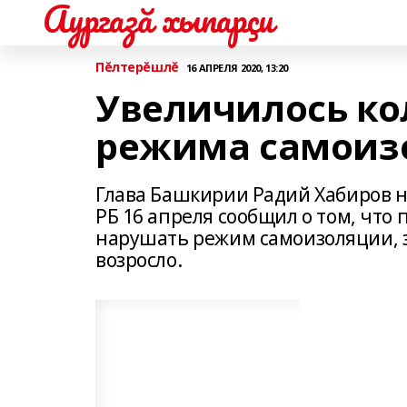
Аургазă хыпарçи
Пĕлтерĕшлĕ
16 АПРЕЛЯ 2020, 13:20
Увеличилось ко
режима самоиз
Глава Башкирии Радий Хабиров 
РБ 16 апреля сообщил о том, что
нарушать режим самоизоляции, з
возросло.