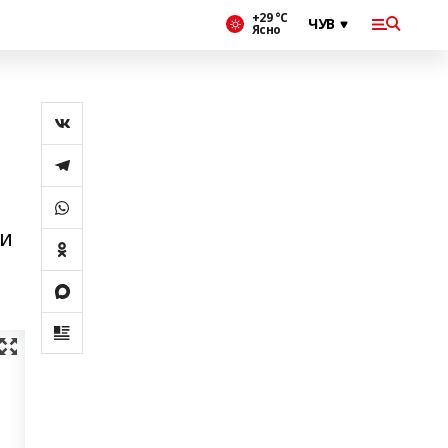
+29 °С
Ясно
ли