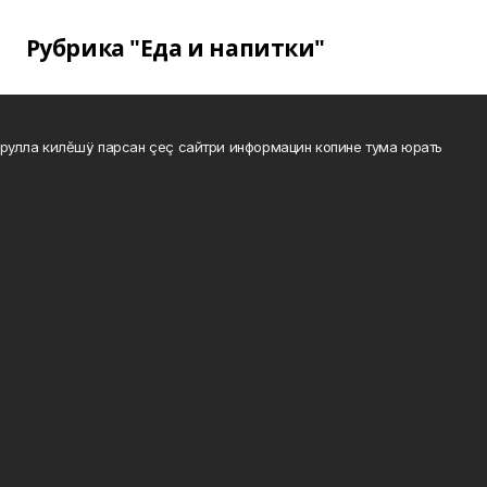
Рубрика "Еда и напитки"
рулла килĕшÿ парсан çеç сайтри информацин копине тума юрать