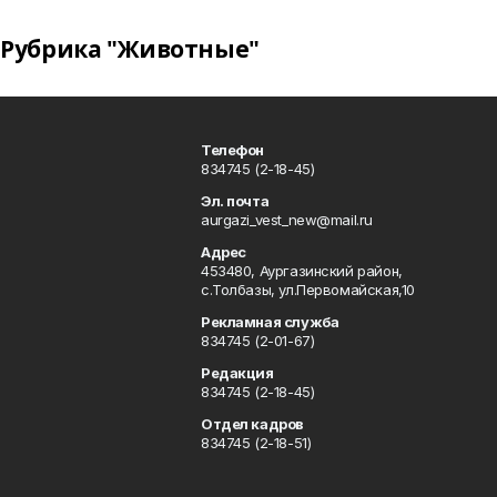
Рубрика "Животные"
Телефон
834745 (2-18-45)
Эл. почта
aurgazi_vest_new@mail.ru
Адрес
453480, Аургазинский район,
с.Толбазы, ул.Первомайская,10
Рекламная служба
834745 (2-01-67)
Редакция
834745 (2-18-45)
Отдел кадров
834745 (2-18-51)