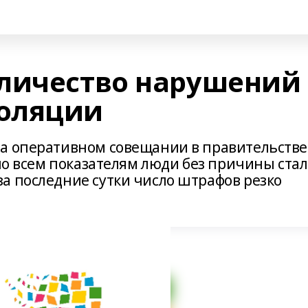
личество нарушений
оляции
на оперативном совещании в правительстве
 по всем показателям люди без причины ста
а последние сутки число штрафов резко