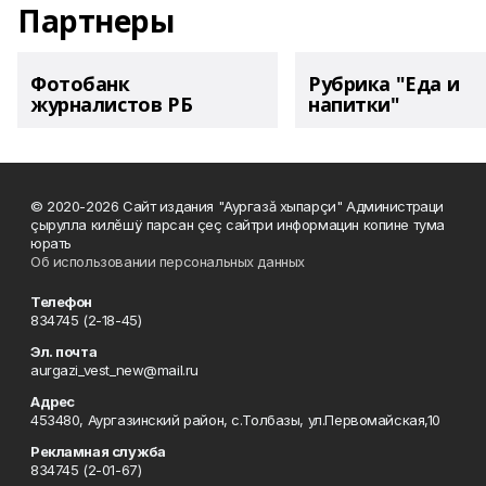
Партнеры
Фотобанк
Рубрика "Еда и
журналистов РБ
напитки"
© 2020-2026 Сайт издания "Аургазă хыпарçи" Администраци
çырулла килĕшÿ парсан çеç сайтри информацин копине тума
юрать
Об использовании персональных данных
Телефон
834745 (2-18-45)
Эл. почта
aurgazi_vest_new@mail.ru
Адрес
453480, Аургазинский район, с.Толбазы, ул.Первомайская,10
Рекламная служба
834745 (2-01-67)