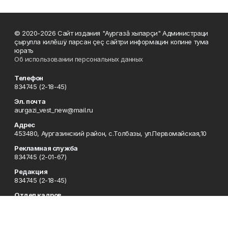
© 2020-2026 Сайт издания "Аургазă хыпарçи" Администраци
çырулла килĕшÿ парсан çеç сайтри информацин копине тума
юрать
Об использовании персональных данных
Телефон
834745 (2-18-45)
Эл. почта
aurgazi_vest_new@mail.ru
Адрес
453480, Аургазинский район, с.Толбазы, ул.Первомайская,10
Рекламная служба
834745 (2-01-67)
Редакция
834745 (2-18-45)
Отдел кадров
834745 (2-18-51)