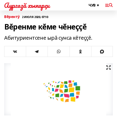
Аургазă хыпарçи
Вĕрентÿ
2 ИЮЛЯ 2020, 07:10
Вĕренме кĕме чĕнеççĕ
Абитуриентсене ырă сунса кĕтеççĕ.