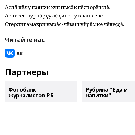
Аслă пĕлÿ паянхи кун пысăк пĕлтерĕшлĕ.
Аслисен пурнăç çулĕ çине тухакансене
Стерлитамакри вырăс-чĕваш уйрăмне чĕнеççĕ.
Читайте нас
Партнеры
Фотобанк
Рубрика "Еда и
журналистов РБ
напитки"