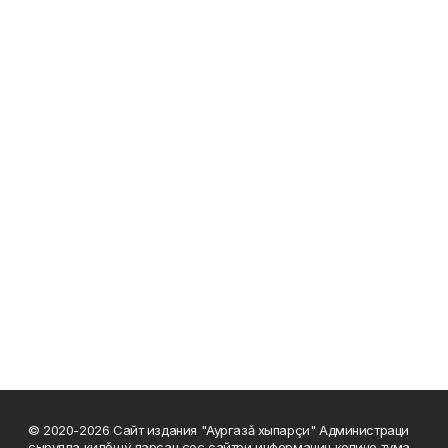
© 2020-2026 Сайт издания "Аургазă хыпарçи" Администраци
çырулла килĕшÿ парсан çеç сайтри информацин копине тума