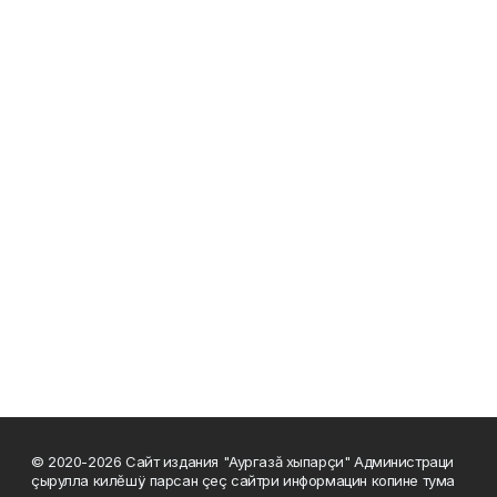
© 2020-2026 Сайт издания "Аургазă хыпарçи" Администраци
çырулла килĕшÿ парсан çеç сайтри информацин копине тума