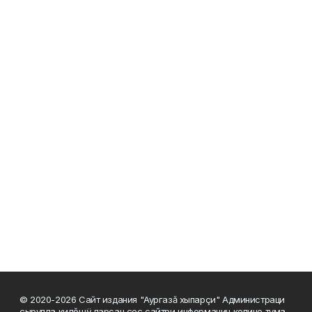
© 2020-2026 Сайт издания "Аургазă хыпарçи" Администраци
çырулла килĕшÿ парсан çеç сайтри информацин копине тума