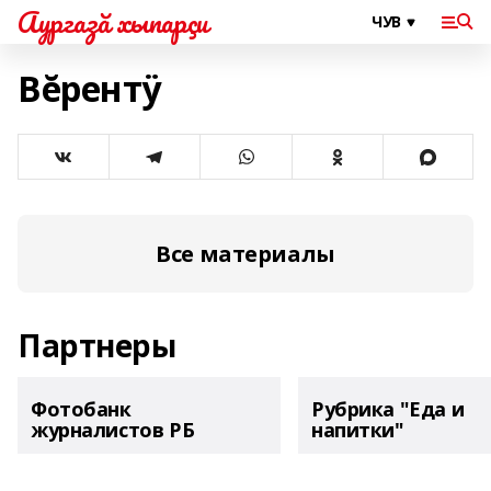
Аургазă хыпарçи
Вĕрентÿ
Все материалы
Партнеры
Фотобанк
Рубрика "Еда и
журналистов РБ
напитки"