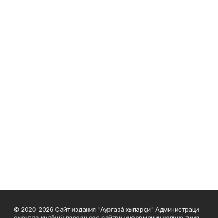
© 2020-2026 Сайт издания "Аургазă хыпарçи" Администраци
çырулла килĕшÿ парсан çеç сайтри информацин копине тума