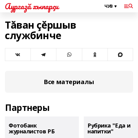
Аургазă хыпарçи
Тăван çĕршыв
службинче
Все материалы
Партнеры
Фотобанк
Рубрика "Еда и
журналистов РБ
напитки"