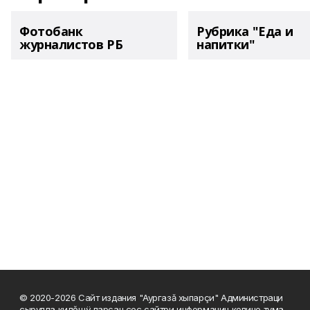
Фотобанк
Рубрика "Еда и
журналистов РБ
напитки"
© 2020-2026 Сайт издания "Аургазă хыпарçи" Администраци
çырулла килĕшÿ парсан çеç сайтри информацин копине тума