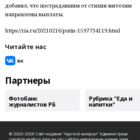
добавил, что пострадавшим от стихии жителям
направлены выплаты.
https://ria.ru/20210216/putin-1597734119.html
Читайте нас
Партнеры
Фотобанк
Рубрика "Еда и
журналистов РБ
напитки"
© 2020-2026 Сайт издания "Аургазă хыпарçи" Администраци
çырулла килĕшÿ парсан çеç сайтри информацин копине тума