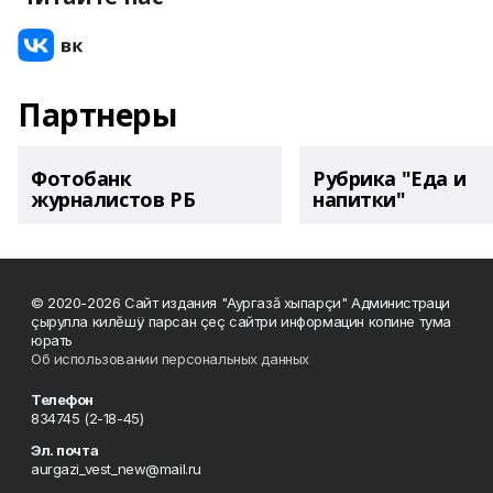
Партнеры
Фотобанк
Рубрика "Еда и
журналистов РБ
напитки"
© 2020-2026 Сайт издания "Аургазă хыпарçи" Администраци
çырулла килĕшÿ парсан çеç сайтри информацин копине тума
юрать
Об использовании персональных данных
Телефон
834745 (2-18-45)
Эл. почта
aurgazi_vest_new@mail.ru