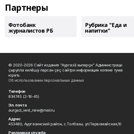
Партнеры
Фотобанк
Рубрика "Еда и
журналистов РБ
напитки"
© 2020-2026 Сайт издания "Аургазă хыпарçи" Администраци
çырулла килĕшÿ парсан çеç сайтри информацин копине тума
юрать
Об использовании персональных данных
Телефон
834745 (2-18-45)
Эл. почта
aurgazi_vest_new@mail.ru
Адрес
453480, Аургазинский район, с.Толбазы, ул.Первомайская,10
Рекламная служба