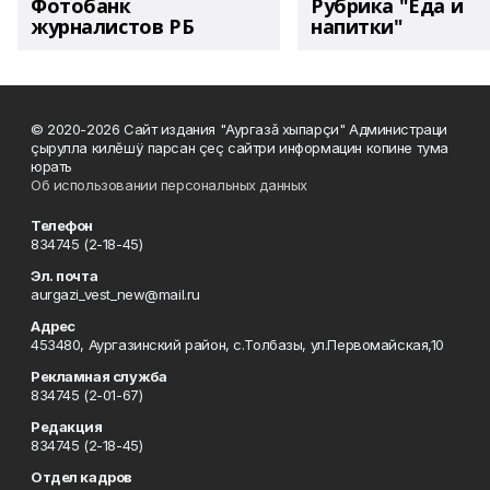
Фотобанк
Рубрика "Еда и
журналистов РБ
напитки"
© 2020-2026 Сайт издания "Аургазă хыпарçи" Администраци
çырулла килĕшÿ парсан çеç сайтри информацин копине тума
юрать
Об использовании персональных данных
Телефон
834745 (2-18-45)
Эл. почта
aurgazi_vest_new@mail.ru
Адрес
453480, Аургазинский район, с.Толбазы, ул.Первомайская,10
Рекламная служба
834745 (2-01-67)
Редакция
834745 (2-18-45)
Отдел кадров