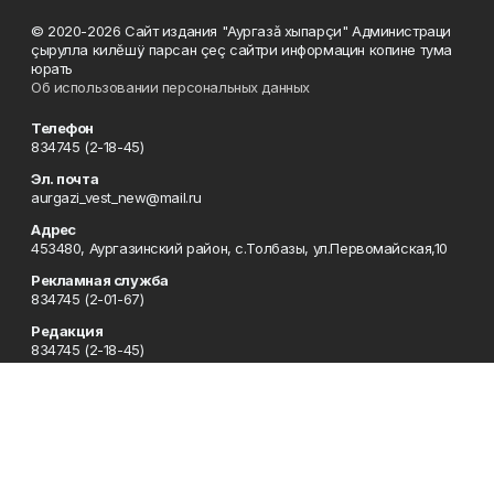
© 2020-2026 Сайт издания "Аургазă хыпарçи" Администраци
çырулла килĕшÿ парсан çеç сайтри информацин копине тума
юрать
Об использовании персональных данных
Телефон
834745 (2-18-45)
Эл. почта
aurgazi_vest_new@mail.ru
Адрес
453480, Аургазинский район, с.Толбазы, ул.Первомайская,10
Рекламная служба
834745 (2-01-67)
Редакция
834745 (2-18-45)
Отдел кадров
834745 (2-18-51)