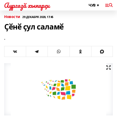
Аургазă хыпарçи
Новости
29 ДЕКАБРЯ 2020, 17:45
Ҫӗнӗ ҫул саламӗ
.