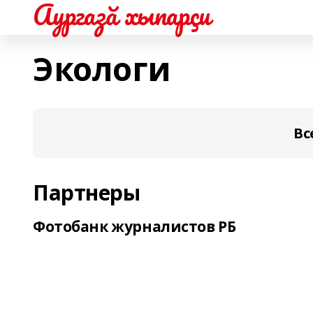
Аургазă хыпарçи
Экологи
Вс
Партнеры
Фотобанк журналистов РБ