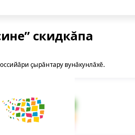
çине” скидкăпа
оссийăри çырăнтару вунăкунлăхĕ.