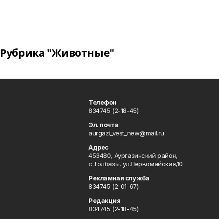
Рубрика "Животные"
Телефон
834745 (2-18-45)
Эл. почта
aurgazi_vest_new@mail.ru
Адрес
453480, Аургазинский район,
с.Толбазы, ул.Первомайская,10
Рекламная служба
834745 (2-01-67)
Редакция
834745 (2-18-45)