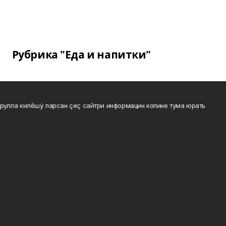
Рубрика "Еда и напитки"
рулла килĕшÿ парсан çеç сайтри информацин копине тума юрать