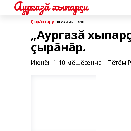
Аургазă хыпарçи
Çырăнтару
30 МАЯ 2020, 09:00
„Аургазă хыпар
çырăнăр.
Июнĕн 1-10-мĕшĕсенче – Пĕтĕм Р