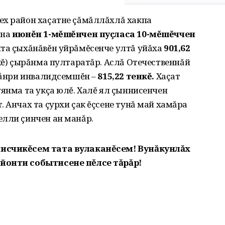
ех район хаçатне çăмăллăхлă хакпа
ăна
июнĕн 1-мĕшĕнчен пуçласа 10-мĕшĕччен
чта çыхăнăвĕн уйрăмĕсенче ултă уйăха
901,62
нкĕ) çырăнма пултаратăр. Аслă Отечественнăй
шкăнри инвалидсемшĕн –
815,22 тенкĕ.
Хаçат
уянма та укçа юлĕ. Халĕ ял çыннисенчен
. Анчах та çурхи çак ĕçсене тунă май хамăра
елли çинчен ан манăр.
писчикĕсем тата вулаканĕсем! Вунăкунлăх
йонти событисене пĕлсе тăрăр!