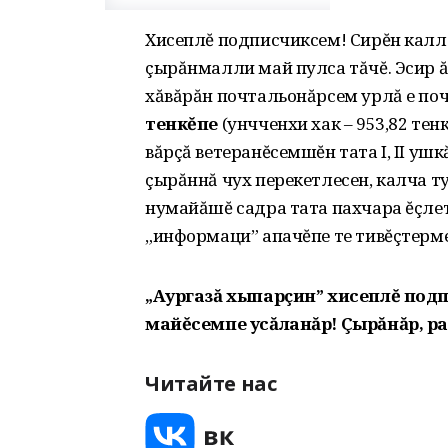
Хисеплĕ подписчиксем! Сирĕн калл
çырăнмалли май пулса тăчĕ. Эсир 
хăвăрăн почтальонăрсем урлă е по
тенкĕпе
(унчченхи хак – 953,82 те
вăрçă ветеранĕсемшĕн тата I, II у
çырăннă чух перекетлесен, калча т
нумайăшĕ са­дра тата пахчара ĕçлет
„информаци” апачĕпе те тивĕçтерм
„Аургазă хыпарçин” хисеплĕ под
майĕсемпе усăланăр! Çырăнăр, ра
Читайте нас