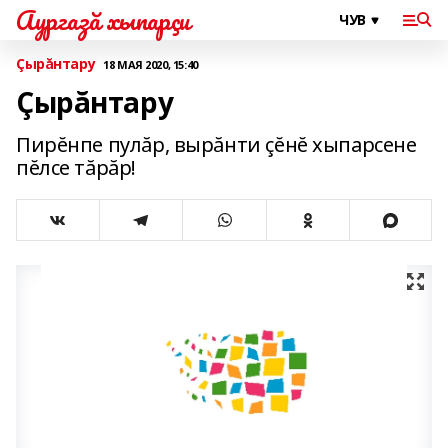
Аургазă хыпарçи
Çырăнтару
18 МАЯ 2020, 15:40
Çырăнтару
Пирĕнпе пулăр, вырăнти çĕнĕ хыпарсене
пĕлсе тăрăр!