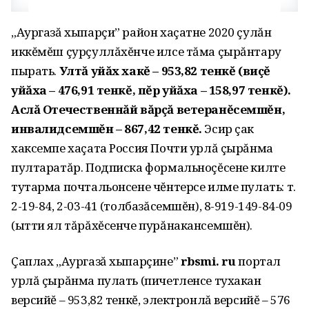
„Аургазă хыпарçи” район хаçатне 2020 çулăн
иккĕмĕш çурçуллăхĕнче илсе тăма çырăнтару
пырать.
Ултă уйăх хакĕ – 953,82 тенкĕ (виçĕ
уйăха – 476,91 тенкĕ, пĕр уйăха – 158,97 тенкĕ).
Аслă Отечественнăй вăрçă ветеранĕсемшĕн,
инвалидсемшĕн – 867,42 тенкĕ.
Эсир çак
хаксемпе хаçата Россия Почти урлă çырăнма
пултаратăр. Подписка формальноçĕсене килте
тутар­ма почтальонсене чĕнтерсе илме пулать: т.
2-19-84, 2-03-41 (толбазăсемшĕн), 8-919-149-84-09
(ытти ял тăрăхĕсенче пурăнакансемшĕн).
Çаплах „Аургазă хыпарçине”
rbsmi. ru
портал
урлă çырăнма пулать (пичет­ленсе тухакан
версийĕ – 953,82 тенкĕ, электронлă версийĕ – 576