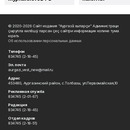
© 2020-2026 Сайт издания "Аургазă хыпарçи" Администраци
çырулла килĕшÿ парсан çеç сайтри информацин копине тума
юрать
Об использовании персональных данных
Телефон
834745 (2-18-45)
Эл. почта
aurgazi_vest_new@mail.ru
Адрес
453480, Аургазинский район, с.Толбазы, ул.Первомайская,10
Рекламная служба
834745 (2-01-67)
Редакция
834745 (2-18-45)
Отдел кадров
834745 (2-18-51)