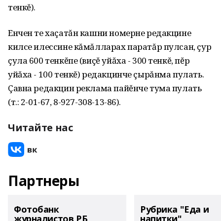
тенкĕ).
Енчен те хаçатăн кашни номерне редакцине
килсе илессине кăмăлларах паратăр пулсан, çур
çула 600 тенкĕпе (виçĕ уйăха - 300 тенкĕ, пĕр
уйăха - 100 тенкĕ) редакцинче çырăнма пулать.
Çавна редакцин реклама пайĕнче тума пулать
(т.: 2-01-67, 8-927-308-13-86).
Читайте нас
Партнеры
Фотобанк
Рубрика "Еда и
журналистов РБ
напитки"