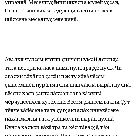
упраннă. Меселпуçĕнчи шкулта музей уçсан,
Исаак Иванович заведующи ыйтнипе, асав
шăлсене меселпуçсене панă.
Авалхи чулсем иртни çинчен нумай легенда
тата истори каласа пама пултараççĕ пуль. Чи
авалхи вăхăтра çакăн пек ту хăвăлĕсем
çынсемшĕн пурăнмалли шанчăклă вырăн пулнă,
вĕсене хаяр çанталăкран тата хăрушă
чĕрчунсенчен хÿтĕленĕ. Вĕсем çынсем валли Çут
тĕнче вăйĕсене тата çутçанталăк инкекĕсене
пăхăнмалли тата ÿкĕнмелли вырăн пулнă.
Кунта хальхи вăхăтра та кĕл тăваççĕ, тĕн
йăлисене ирттереççĕ. Пушкăрт пăлхавçисен