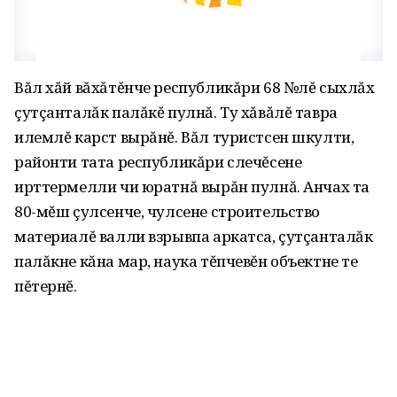
Вăл хăй вăхăтĕнче республикăри 68 №лĕ сыхлăх
çутçанталăк палăкĕ пулнă. Ту хăвăлĕ тавра
илемлĕ карст вырăнĕ. Вăл туристсен шкулти,
районти тата республикăри слечĕсене
ирттермелли чи юратнă вырăн пулнă. Анчах та
80-мĕш çулсенче, чулсене строительство
материалĕ валли взрывпа аркатса, çутçанталăк
палăкне кăна мар, наука тĕпчевĕн объектне те
пĕтернĕ.