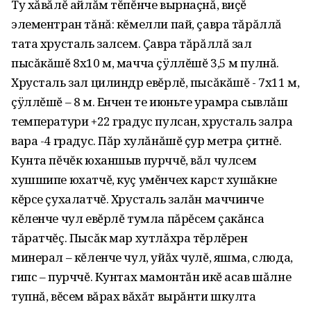
Ту хăвăлĕ айлăм тĕпĕнче вырнаçнă, виçĕ
элементран тăнă: кĕмелли пай, çавра тăрăллă
тата хрусталь залсем. Çавра тăрăллă зал
пысăкăшĕ 8х10 м, мачча çÿллĕшĕ 3,5 м пулнă.
Хрусталь зал цилиндр евĕрлĕ, пысăкăшĕ - 7х11 м,
çÿллĕшĕ – 8 м. Енчен те июньте урамра сывлăш
температури +22 градус пулсан, хрусталь залра
вара -4 градус. Пăр хулăнăшĕ çур метра çитнĕ.
Кунта пĕчĕк юханшыв пурччĕ, вăл чулсем
хушшипе юхатчĕ, куç умĕнчех карст хушăкне
кĕрсе çухалатчĕ. Хрусталь залăн маччинче
кĕленче чул евĕрлĕ тумла пăрĕсем çакăнса
тăратчĕç. Пысăк мар хутлăхра тĕрлĕрен
минерал – кĕленче чул, уйăх чулĕ, яшма, слюда,
гипс – пурччĕ. Кунтах мамонтăн икĕ асав шăлне
тупнă, вĕсем вăрах вăхăт вырăнти шкулта