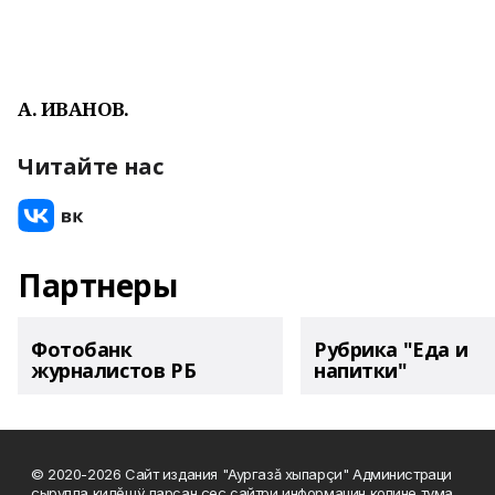
А. ИВАНОВ.
Читайте нас
Партнеры
Фотобанк
Рубрика "Еда и
журналистов РБ
напитки"
© 2020-2026 Сайт издания "Аургазă хыпарçи" Администраци
çырулла килĕшÿ парсан çеç сайтри информацин копине тума