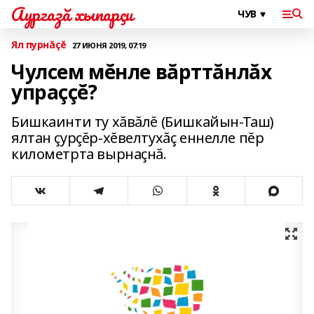
Аургазă хыпарçи
Ял пурнăçĕ
27 ИЮНЯ 2019, 07:19
Чулсем мĕнле вăрттăнлăх
упраççĕ?
Бишкаинти ту хăвăлĕ (Бишкайын-Таш)
ялтан çурçĕр-хĕвелтухăç еннелле пĕр
километрта вырнаçнă.