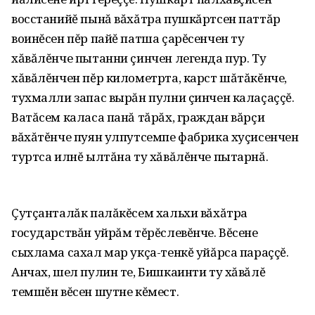
восстанийĕ пынă вăхăтра пушкăртсен паттăр
воинĕсен пĕр пайĕ патша çарĕсенчен ту
хăвăлĕнче пытанни çинчен легенда пур. Ту
хăвăлĕнчен пĕр километрта, карст шăтăкĕнче,
тухмалли запас вырăн пулни çинчен калаçаççĕ.
Ватăсем каласа панă тăрăх, граждан вăрçи
вăхăтĕнче пуян улпутсемпе фабрика хуçисенчен
туртса илнĕ ылтăна ту хăвăлĕнче пытарнă.
Çутçанталăк палăкĕсем хальхи вăхăтра
государствăн уйрăм тĕрĕслевĕнче. Вĕсене
сыхлама сахал мар укçа-тенкĕ уйăрса параççĕ.
Анчах, шел пулин те, Бишкаинти ту хăвăлĕ
темшĕн вĕсен шутне кĕмест.