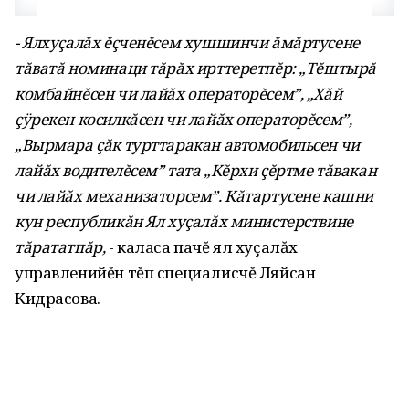
- Ялхуçалăх ĕçченĕсем хушшинчи ăмăртусене
тăватă номинаци тăрăх ирттеретпĕр: „Тĕштырă
комбайнĕсен чи лайăх операторĕсем”, „Хăй
çÿрекен косилкăсен чи лайăх операторĕсем”,
„Вырмара çăк турттаракан автомобильсен чи
лайăх водителĕсем” тата „Кĕрхи çĕртме тăвакан
чи лайăх механизаторсем”. Кăтартусене кашни
кун республикăн Ял хуçалăх министерствине
тăрататпăр,
- каласа пачĕ ял хуçалăх
управленийĕн тĕп специалисчĕ Ляйсан
Кидрасова.