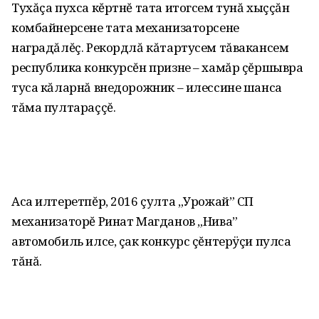
Тухăçа пухса кĕртнĕ тата итогсем тунă хыççăн
комбайнерсене тата механизаторсене
наградăлĕç. Рекордлă кăтартусем тăвакансем
республика конкурсĕн призне – хамăр çĕршывра
туса кăларнă внедорожник – илессине шанса
тăма пултараççĕ.
Аса илтеретпĕр, 2016 çулта „Урожай” СП
механизаторĕ Ринат Магданов „Нива”
автомобиль илсе, çак конкурс çĕнтерÿçи пулса
тăнă.