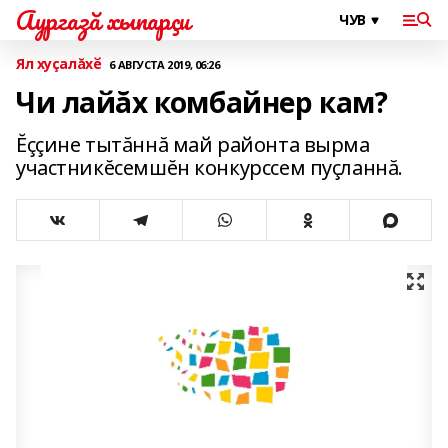
Аургазă хыпарçи
Ял хуçалăхӗ
6 АВГУСТА 2019, 06:26
Чи лайăх комбайнер кам?
Ĕççине тытăннă май районта вырма
участникĕсемшĕн конкурссем пуçланнă.