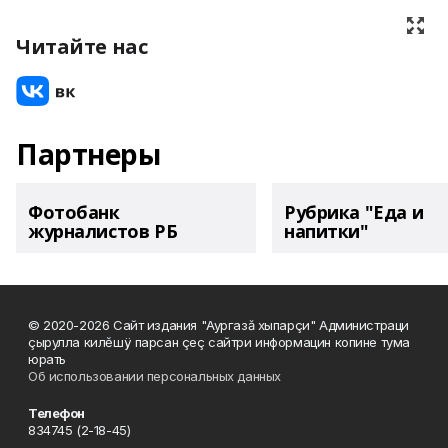
Читайте нас
Партнеры
Фотобанк
Рубрика "Еда и
журналистов РБ
напитки"
© 2020-2026 Сайт издания "Аургазă хыпарçи" Администраци
çырулла килĕшÿ парсан çеç сайтри информацин копине тума
юрать
Об использовании персональных данных
Телефон
834745 (2-18-45)