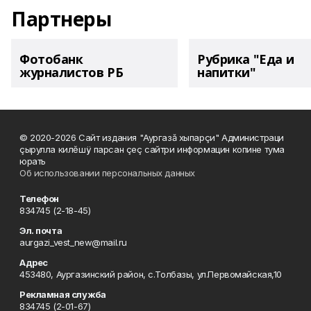
Партнеры
Фотобанк
Рубрика "Еда и
журналистов РБ
напитки"
© 2020-2026 Сайт издания "Аургазă хыпарçи" Администраци
çырулла килĕшÿ парсан çеç сайтри информацин копине тума
юрать
Об использовании персональных данных
Телефон
834745 (2-18-45)
Эл. почта
aurgazi_vest_new@mail.ru
Адрес
453480, Аургазинский район, с.Толбазы, ул.Первомайская,10
Рекламная служба
834745 (2-01-67)