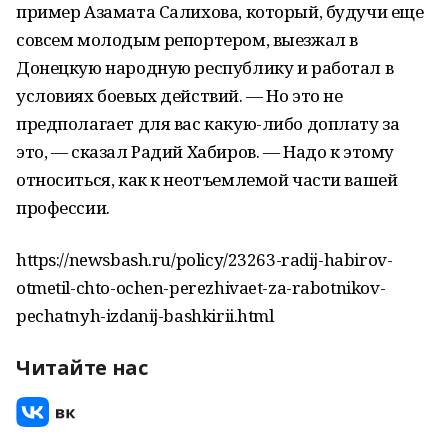
пример Азамата Салихова, который, будучи еще
совсем молодым репортером, выезжал в
Донецкую народную республику и работал в
условиях боевых действий. — Но это не
предполагает для вас какую-либо доплату за
это, — сказал Радий Хабиров. — Надо к этому
относиться, как к неотъемлемой части вашей
профессии.
https://newsbash.ru/policy/23263-radij-habirov-
otmetil-chto-ochen-perezhivaet-za-rabotnikov-
pechatnyh-izdanij-bashkirii.html
Читайте нас