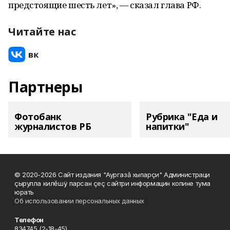
предстоящие шесть лет», — сказал глава РФ.
Читайте нас
Партнеры
Фотобанк
Рубрика "Еда и
журналистов РБ
напитки"
© 2020-2026 Сайт издания "Аургазă хыпарçи" Администраци
çырулла килĕшÿ парсан çеç сайтри информацин копине тума
юрать
Об использовании персональных данных
Телефон
834745 (2-18-45)