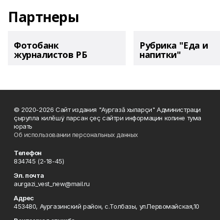
Партнеры
Фотобанк
Рубрика "Еда и
журналистов РБ
напитки"
© 2020-2026 Сайт издания "Аургазă хыпарçи" Администраци
çырулла килĕшÿ парсан çеç сайтри информацин копине тума
юрать
Об использовании персональных данных
Телефон
834745 (2-18-45)
Эл. почта
aurgazi_vest_new@mail.ru
Адрес
453480, Аургазинский район, с.Толбазы, ул.Первомайская,10