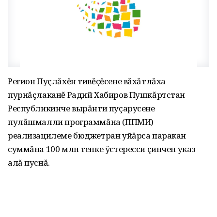
Регион Пуçлăхĕн тивĕçĕсене вăхăтлăха
пурнăçлаканĕ Радий Хабиров Пушкăртстан
Республикинче вырăнти пуçарусене
пулăшмалли программăна (ППМИ)
реализацилеме бюджетран уйăрса паракан
суммăна 100 млн тенке ÿстересси çинчен указ
алă пуснă.