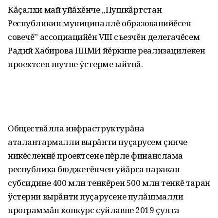
Кăçалхи май уйăхĕнче „Пушкăртстан
Республикин муниципаллĕ образованийĕсен
совечĕ” ассоциацийĕн VIII съезчĕн делегачĕсем
Радий Хабирова ППМИ йĕркипе реализацилекен
проектсен шутне ÿстерме ыйтнă.
Обществăлла инфраструктурăна
аталантармалли вырăнти пуçарусем çинче
никĕсленнĕ проектсене пĕрле финанслама
республика бюджетĕнчен уйăрса паракан
субсидине 400 млн тенкĕрен 500 млн тенкĕ таран
ÿстерни вырăнти пуçарусене пулăшмалли
программăн конкурс суйлавне 2019 çулта