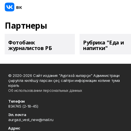
Партнеры
Фотобанк
Рубрика "Еда и
журналистов РБ
напитки"
© 2020-2026 Сайт издания "Аургазă хыпарçи" Администраци
çырулла килĕшÿ парсан çеç сайтри информацин копине тума
юрать
Об использовании персональных данных
Телефон
834745 (2-18-45)
Эл. почта
aurgazi_vest_new@mail.ru
Адрес