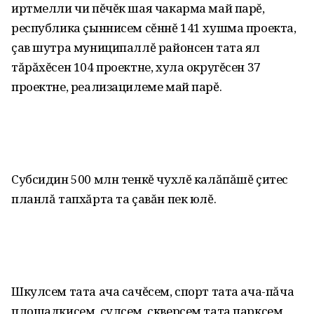
иртмелли чи пĕчĕк шая чакарма май парĕ,
республика çыннисем сĕннĕ 141 хушма проекта,
çав шутра муниципаллĕ районсен тата ял
тăрăхĕсен 104 проектне, хула округĕсен 37
проектне, реализацилеме май парĕ.
Субсидин 500 млн тенкĕ чухлĕ калăпăшĕ çитес
планлă тапхăрта та çавăн пек юлĕ.
Шкулсем тата ача сачĕсем, спорт тата ача-пăча
площадкисем, çулсем, скверсем тата парксем