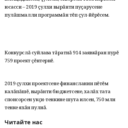
юсасси – 2019 çулхи вырăнти пуçарусене
пулăшмалли программăн тĕп çул-йĕрĕсем.
Конкурслă суйлава тăратнă 914 заявкăран пурĕ
759 проект çĕнтернĕ.
2019 çулхи проектсене финансланин пĕтĕм
калăпăшĕ, вырăнти бюджетсене, халăх тата
спонсорсен укçи-тенкине шута илсен, 750 млн
тенке яхăн пулнă.
Читайте нас