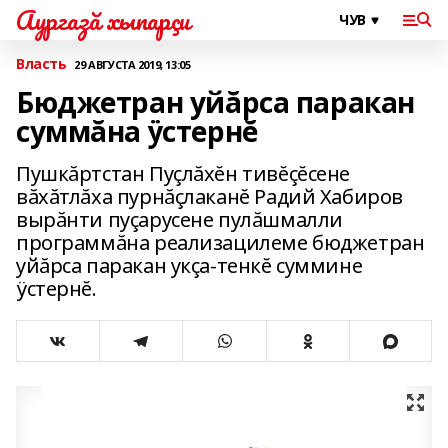
Аургазă хыпарçи
Власть
29 АВГУСТА 2019, 13:05
Бюджетран уйăрса паракан
суммăна ÿстернĕ
Пушкăртстан Пуçлăхĕн тивĕçĕсене
вăхăтлăха пурнăçлаканĕ Радий Хабиров
вырăнти пуçарусене пулăшмалли
программăна реализацилеме бюджетран
уйăрса паракан укçа-тенкĕ суммине
ÿстернĕ.