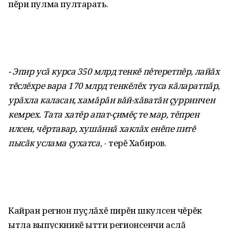
пĕри пулма пултарать.
- Эпир усă курса 350 млрд тенкĕ пĕтеретпĕр, лайăх
тĕслĕхре вара 170 млрд тенкĕлĕх туса кăларатпăр,
урăхла каласан, хамăрăн вăй-хăватăн çурринчен
кемрех. Тата хатĕр апат-çимĕç те мар, тĕпрен
илсен, чĕртавар, хушăннă хаклăх енĕпе питĕ
пысăк услама çухатса
, - терĕ Хабиров.
Кайран регион пуçлăхĕ пирĕн шкулсен чĕрĕк
ытла выпускникĕ ытти регионсенчи аслă