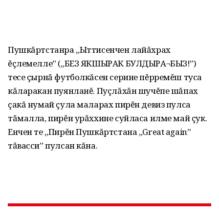
Пушкăртстанра „Ыттисенчен лайăхрах
ĕçлемелле” („БЕЗ ЯКШЫРАК БУЛДЫРА¬БЫЗ!”)
тесе çырнă футболкăсен серине пĕрремĕш туса
кăларакан пуянланĕ. Пуçлăхăн шучĕпе шăпах
çакă нумай çула маларах пирĕн девиз пулса
тăмалла, пирĕн урăххине суйласа илме май çук.
Енчен те „Пирĕн Пушкăртстана „Great again”
тăвасси” пулсан кăна.