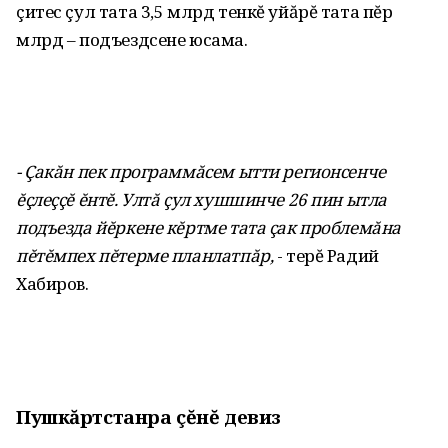
çитес çул тата 3,5 млрд тенкĕ уйăрĕ тата пĕр
млрд – подъездсене юсама.
- Çакăн пек программăсем ытти регионсенче
ĕçлеççĕ ĕнтĕ. Ултă çул хушшинче 26 пин ытла
подъезда йĕркене кĕртме тата çак проблемăна
пĕтĕмпех пĕтерме планлатпăр,
- терĕ Радий
Хабиров.
Пушкăртстанра çĕнĕ девиз