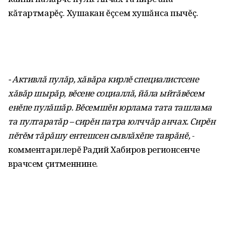
кăтартмарĕç. Хушакан ĕçсем хушăнса пычĕç.
- Активлă пулăр, хăвăра кирлĕ специалистсене
хăвăр шырăр, вĕсене социаллă, йăла ыйтăвĕсем
енĕпе пулăшăр. Вĕсемшĕн юрлама тата ташлама
та пултаратăр – сирĕн патра юлччăр анчах. Сирĕн
пĕтĕм тăрăшу ентешсен сывлăхĕпе таврăнĕ,
-
комментарилерĕ Радий Хабиров регионсенче
врачсем çитменнине.