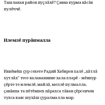
Ташлакан район пуçлăхĕ? Çавна курма кăсăк
пулĕччĕ.
Илемлĕ пурăнмалла
Иккĕмĕш çур сехете Радий Хабиров халĕ „хăтлă
хутлăх” тесе калаканнине халалларĕ – мĕнпур
çĕрте те илемлĕ, майлă, меллĕ пулмалла,
çавăнпа та пĕтĕмпех пăрахса тăван çĕрсенчен
тухса каяс шухăш çуралмалла мар.