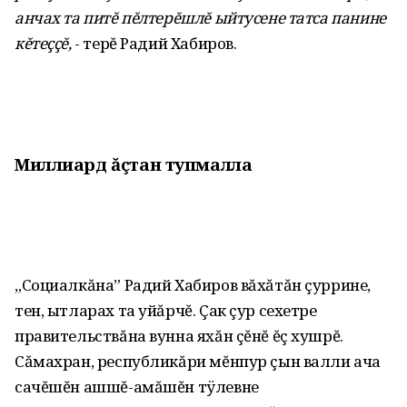
анчах та питĕ пĕлтерĕшлĕ ыйтусене татса панине
кĕтеççĕ,
- терĕ Радий Хабиров.
Миллиард ăçтан тупмалла
„Социалкăна” Радий Хабиров вăхăтăн çуррине,
тен, ытларах та уйăрчĕ. Çак çур сехетре
правительствăна вунна яхăн çĕнĕ ĕç хушрĕ.
Сăмахран, республикăри мĕнпур çын валли ача
сачĕшĕн ашшĕ-амăшĕн тÿлевне