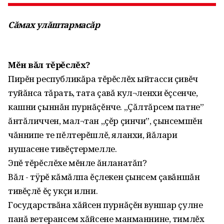
Сăмах улăштармасăр
Мĕн вăл тĕрĕслĕх?
Пирĕн республикăра тĕрĕслĕх ыйтасси çивĕч
туйăнса тăрать, тата çавă кул¬ленхи ĕçсенче,
кашни çыннăн пурнăçĕнче. „Çăлтăрсем патне”
ăнтăличчен, мал¬тан „çĕр çинчи”, çынсемшĕн
чăннипе те пĕлтерĕшлĕ, яланхи, йăлари
нушасене тивĕçтермелле.
Эпĕ тĕрĕслĕхе мĕнле ăнланатăп?
Вăл - тÿрĕ кăмăлпа ĕçлекен çынсем çавăншăн
тивĕçлĕ ĕç укçи илни.
Государствăна хăйсен пурнăçĕн вуншар çулне
панă ветерансем хăйсене манманнине, тимлĕх