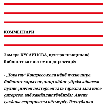
КОММЕНТАРИ
Замера ХУСАИНОВА, централизациленĕ
библиотека системин директорĕ:
- „Торатау” Конгресс-хола кĕнĕ чухне пире,
библиотекарьсене, эпир хăйне уйрăм хăнасем
пулни çинчен пĕлтерсен тата тăрăхла зала илсе
çитерсен, эпĕ кăмăллăн тĕлĕнтĕм. Анчах
çакăнпа сюрпризсем пĕтмерĕç. Республика