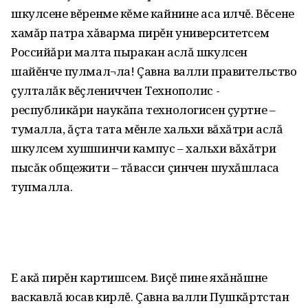
шкулсене вĕренме кĕме кайнине аса илчĕ. Вĕсене
хамăр патра хăварма пирĕн университетсем
Российăри малта пыракан аслă шкулсен
шайĕнче пулмал¬ла! Çавна валли правительство
çулталăк вĕçлениччен Технополис -
республикăри наукăпа технологисен çуртне –
тумалла, ăçта тата мĕнле хальхи вăхăтри аслă
шкулсем хушшинчи кампус – хальхи вăхăтри
пысăк общежити – тăвасси çинчен шухăшласа
тупмалла.
Е акă пирĕн картишсем. Виçĕ пине яхăнăшне
васкавлă юсав кирлĕ. Çавна валли Пушкăртстан