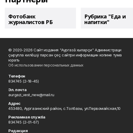
Фотобанк
Рубрика "Еда и
журналистов РБ
напитки"
© 2020-2026 Сайт издания "Аургазă хыпарçи" Администраци
çырулла килĕшÿ парсан çеç сайтри информацин копине тума
юрать
Об использовании персональных данных
Телефон
834745 (2-18-45)
Эл. почта
aurgazi_vest_new@mail.ru
Адрес
453480, Аургазинский район, с.Толбазы, ул.Первомайская,10
Рекламная служба
834745 (2-01-67)
Редакция