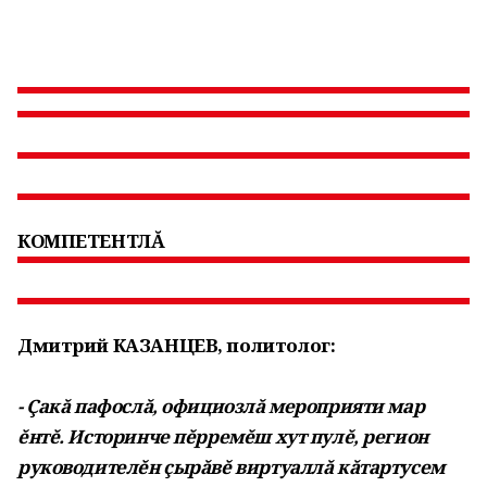
КОМПЕТЕНТЛĂ
Дмитрий КАЗАНЦЕВ, политолог:
- Çакă пафослă, официозлă мероприяти мар
ĕнтĕ. Историнче пĕрремĕш хут пулĕ, регион
руководителĕн çырăвĕ виртуаллă кăтартусем