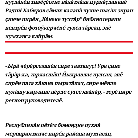
пуçлăхĕн тивĕçĕсене вăхăтлăха пурнăçлаканĕ
Радий Хабиров сăмах каланă чухне пысăк экран
çинче пирĕн „Кĕнеке тухтăр” библиотерапи
центрĕн фотоÿкерчĕкĕ тухса тăрсан, эпĕ
хумханса кайрăм.
- Ырă чĕрĕрсемшĕн сире тавтапуç! Ура çине
тăрăр-ха, тархасшăн! Йыхравлас пулсан, эпĕ
сирĕн пата хăнана пыратăпах, сире мĕнле
пулăшу кирлине пĕрле сÿтсе явăпăр, - терĕ пире
регион руководителĕ.
Республикăн пĕтĕм бомондне пухнă
мероприятинче пирĕн района мухтасан,