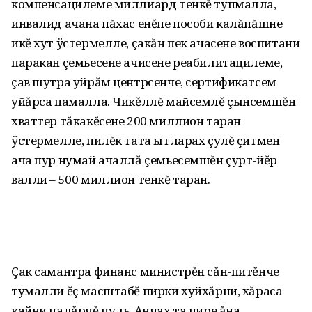
компенсацилеме миллиард тенкĕ тупмалла,
инвалид ачана пăхас енĕпе пособи калăпăшне
икĕ хут ÿстермелле, çакăн пек ачасене воспитани
паракан çемьесене ачисене реабилитацилеме,
çав шутра уйрăм центрсенче, сертификатсем
уйăрса памалла. Чикĕллĕ майсемлĕ çынсемшĕн
хваттер тăкакĕсене 200 миллион таран
ÿстермелле, пилĕк тата ытларах çулĕ çитмен
ача пур нумай ачаллă çемьесемшĕн çурт-йĕр
валли – 500 миллион тенкĕ таран.
Çак самантра финанс министрĕн сăн-питĕнче
тумалли ĕç масштабĕ пирки хуйхăрни, хăраса
кайни палăрчĕ пуль. Анчах та пире ăна