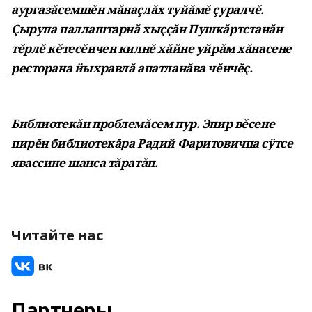
аургазăсемшĕн мăнаçлăх туйăмĕ çуралчĕ.
Çырупа паллаштарнă хыççăн Пушкăртстанăн
тĕрлĕ кĕтесĕнчен килнĕ хăйне уйрăм хăнасене
ресторана йыхравлă апатланăва чĕнчĕç.
Библиотекăн проблемăсем пур. Эпир вĕсене
пирĕн библиотекăра Радий Фаритовичпа сÿтсе
явассине шанса тăратăп.
Читайте нас
Партнеры