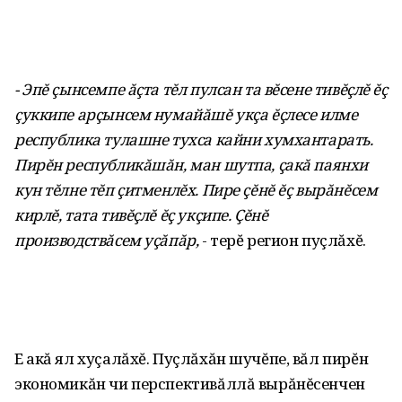
- Эпĕ çынсемпе ăçта тĕл пулсан та вĕсене тивĕçлĕ ĕç
çуккипе арçынсем нумайăшĕ укçа ĕçлесе илме
республика тулашне тухса кайни хумхантарать.
Пирĕн республикăшăн, ман шутпа, çакă паянхи
кун тĕлне тĕп çитменлĕх. Пире çĕнĕ ĕç вырăнĕсем
кирлĕ, тата тивĕçлĕ ĕç укçипе. Çĕнĕ
производствăсем уçăпăр,
- терĕ регион пуçлăхĕ.
Е акă ял хуçалăхĕ. Пуçлăхăн шучĕпе, вăл пирĕн
экономикăн чи перспективăллă вырăнĕсенчен