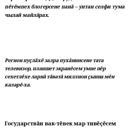
пĕтĕмпех блогерсене панă – унтан селфи тума
чылай майлăрах.
Регион пуçлăхĕ залра пухăннисене тата
телевизор, планшет экранĕсем умне пĕр
сехетлĕхе ларнă тăватă миллион çынна мĕн
каларĕ-ха.
Государствăн вак-тĕвек мар тивĕçĕсем