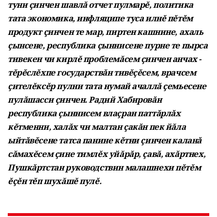
туни çинчен шавлă отчет пулмарĕ, политика
тата экономика, инфляципе туса илнĕ пĕтĕм
продукт çинчен те мар, пиртен кашнине, ахаль
çынсене, республика çыннисене пурне те пырса
тивекен чи кирлĕ проблемăсем çинчен анчах -
тĕрĕслĕхпе государствăн тивĕçĕсем, врачсем
çителĕксĕр пулни тата нумай ачаллă çемьесене
пулăшасси çинчен. Радий Хабировăн
республика çыннисем влаçран паттăрлăх
кĕтменни, халăх чи малтан çакăн пек йăла
ыйтăвĕсене татса панине кĕтни çинчен каланă
сăмахĕсем çине тимлĕх уйăрăр, çавă, ахăртнех,
Пушкăртстан руководствин малашнехи пĕтĕм
ĕçĕн тĕп шухăшĕ пулĕ.