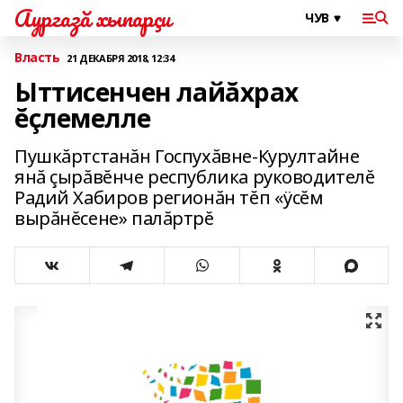
Аургазă хыпарçи
Власть
21 ДЕКАБРЯ 2018, 12:34
Ыттисенчен лайăхрах
ĕçлемелле
Пушкăртстанăн Госпухăвне-Курултайне
янă çырăвĕнче республика руководителĕ
Радий Хабиров регионăн тĕп «ÿсĕм
вырăнĕсене» палăртрĕ