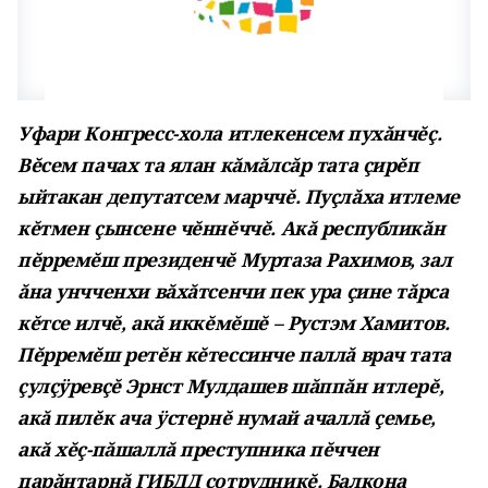
Уфари Конгресс-хола итлекенсем пухăнчĕç.
Вĕсем пачах та ялан кăмăлсăр тата çирĕп
ыйтакан депутатсем марччĕ. Пуçлăха итлеме
кĕтмен çынсене чĕннĕччĕ. Акă республикăн
пĕрремĕш президенчĕ Муртаза Рахимов, зал
ăна унчченхи вăхăтсенчи пек ура çине тăрса
кĕтсе илчĕ, акă иккĕмĕшĕ – Рустэм Хамитов.
Пĕрремĕш ретĕн кĕтессинче паллă врач тата
çулçÿревçĕ Эрнст Мулдашев шăппăн итлерĕ,
акă пилĕк ача ÿстернĕ нумай ачаллă çемье,
акă хĕç-пăшаллă преступника пĕччен
парăнтарнă ГИБДД сотрудникĕ. Балкона