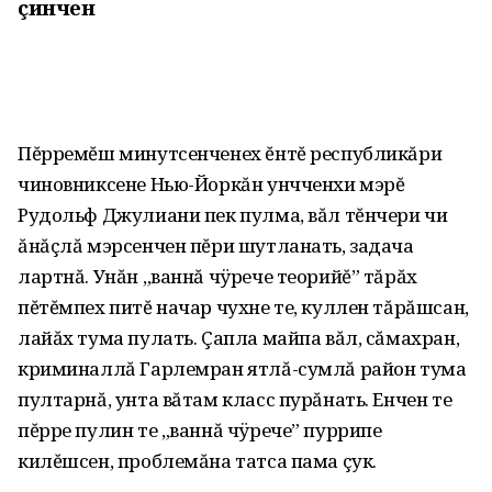
çинчен
Пĕрремĕш минутсенченех ĕнтĕ республикăри
чиновниксене Нью-Йоркăн унчченхи мэрĕ
Рудольф Джулиани пек пулма, вăл тĕнчери чи
ăнăçлă мэрсенчен пĕри шутланать, задача
лартнă. Унăн „ваннă чÿрече теорийĕ” тăрăх
пĕтĕмпех питĕ начар чухне те, куллен тăрăшсан,
лайăх тума пулать. Çапла майпа вăл, сăмахран,
криминаллă Гарлемран ятлă-сумлă район тума
пултарнă, унта вăтам класс пурăнать. Енчен те
пĕрре пулин те „ваннă чÿрече” пуррипе
килĕшсен, проблемăна татса пама çук.