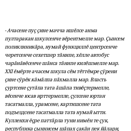
- Ачасене пуç çине мачча ишĕлсе анма
пултаракан шкулсенче вĕрентмелле мар. Çынсем
поликлиникăра, нумай функциллĕ центрсенче
черетсенче сехетшер тăнипе, хĕлле автобус
чарăнăвĕсенче шăнса тăнипе килĕшмелле мар.
XXI ĕмĕрте ачасем шкула сĕм тĕттĕмре çÿрени
çине сÿрĕк кăмăлпа пăхмалла мар. Власть
çуртсене çутăпа тата ăшăпа тивĕçтермелле,
вĕсенче юсав ирттермелле, çулсене юртан
тасатмалла, урамсене, картишсене тата
подъездсене тасатмалла тата нумай ытти.
Кулленхи ĕçре паттăрла туни нимĕн те çук,
республика çыннисем шăпах çакăн пек йăлари,