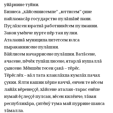
уйăрнине туйни.
Бизнеса „хăйсеннисемпе” „юттисем” çине
пайламасăр государство пулăшăвĕ пани.
Пуçлăхсен юратнă работникĕсем пулманни.
Закон умĕнче пурте пĕр тан пулни.
Аталаннă муниципалитетсем юлса
пыраканнисене пулăшни.
Вăйлисем начаррисене пулăшни. Ватăсене,
ачасене, пĕчĕк тупăшлисене, ятарлă нушаллă
çынсене. Мĕншĕн тесен çакă – тĕрĕс.
Тĕрĕслĕх – вăл тата кланлăхпа кумлăх пачах
çукки. Ялти кашни хĕрпе каччă, енчен те вĕсем
лайăх вĕренеççĕ, хăйсене аталан¬тарас енĕпе
нумай ĕçлеççĕ пулсан, вĕсен килĕнче, тăван
республикăра, çитĕнÿ тума май пуррине шанса
тăмалла.