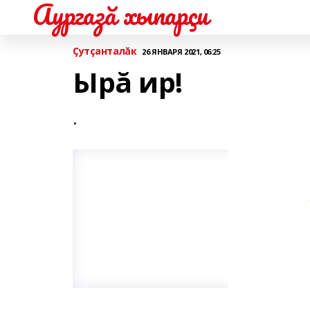
Аургазă хыпарçи
Çутçанталăк
26 ЯНВАРЯ 2021, 06:25
Ырă ир!
.
.