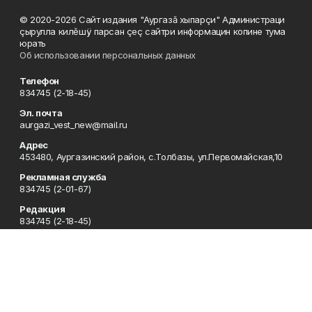
© 2020-2026 Сайт издания "Аургазă хыпарçи" Администраци
çырулла килĕшÿ парсан çеç сайтри информацин копине тума
юрать
Об использовании персональных данных
Телефон
834745 (2-18-45)
Эл. почта
aurgazi_vest_new@mail.ru
Адрес
453480, Аургазинский район, с.Толбазы, ул.Первомайская,10
Рекламная служба
834745 (2-01-67)
Редакция
834745 (2-18-45)
Отдел кадров
834745 (2-18-51)