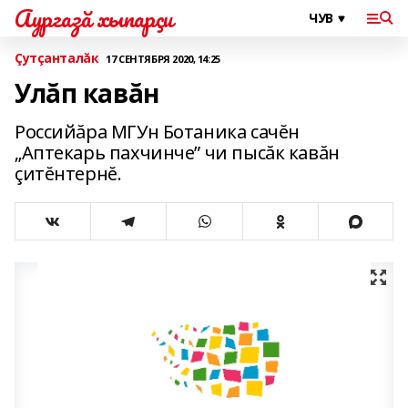
Аургазă хыпарçи
Çутçанталăк
17 СЕНТЯБРЯ 2020, 14:25
Улăп кавăн
Российăра МГУн Ботаника сачĕн
„Аптекарь пахчинче” чи пысăк кавăн
çитĕнтернĕ.