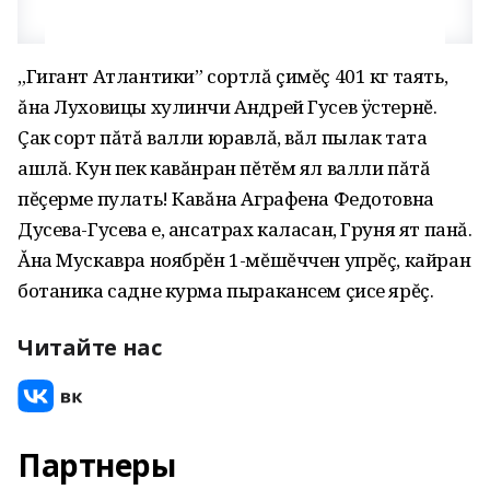
„Гигант Атлантики” сортлă çимĕç 401 кг таять,
ăна Луховицы хулинчи Андрей Гусев ÿстернĕ.
Çак сорт пăтă валли юравлă, вăл пылак тата
ашлă. Кун пек кавăнран пĕтĕм ял валли пăтă
пĕçерме пулать! Кавăна Аграфена Федотовна
Дусева-Гусева е, ансатрах каласан, Груня ят панă.
Ăна Мускавра ноябрĕн 1-мĕшĕччен упрĕç, кайран
ботаника садне курма пыракансем çисе ярĕç.
Читайте нас
Партнеры