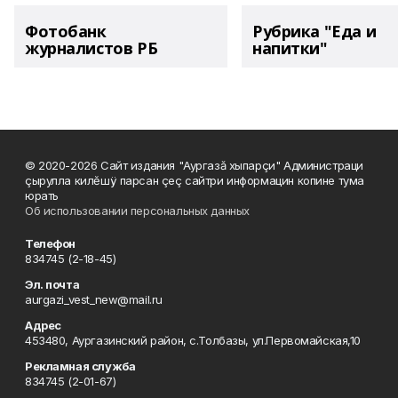
Фотобанк
Рубрика "Еда и
журналистов РБ
напитки"
© 2020-2026 Сайт издания "Аургазă хыпарçи" Администраци
çырулла килĕшÿ парсан çеç сайтри информацин копине тума
юрать
Об использовании персональных данных
Телефон
834745 (2-18-45)
Эл. почта
aurgazi_vest_new@mail.ru
Адрес
453480, Аургазинский район, с.Толбазы, ул.Первомайская,10
Рекламная служба
834745 (2-01-67)