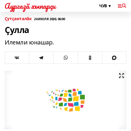
Аургазă хыпарçи
Çутçанталăк
24 ИЮЛЯ 2020, 06:00
Çулла
Илемли юнашар.