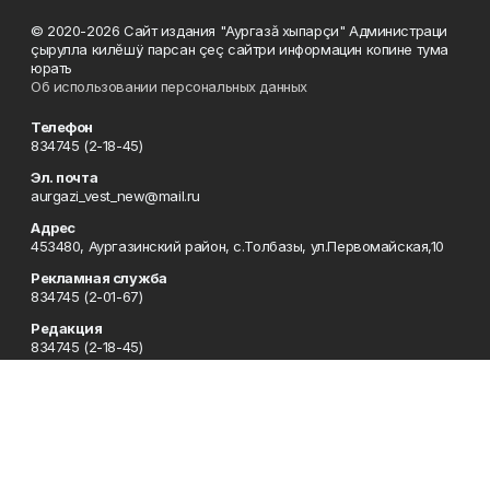
© 2020-2026 Сайт издания "Аургазă хыпарçи" Администраци
çырулла килĕшÿ парсан çеç сайтри информацин копине тума
юрать
Об использовании персональных данных
Телефон
834745 (2-18-45)
Эл. почта
aurgazi_vest_new@mail.ru
Адрес
453480, Аургазинский район, с.Толбазы, ул.Первомайская,10
Рекламная служба
834745 (2-01-67)
Редакция
834745 (2-18-45)
Отдел кадров
834745 (2-18-51)