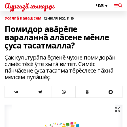
Аургазă хыпарçи
Усăллă канашсем
12 ИЮЛЯ 2020, 11:10
Помидор авăрĕпе
вараланнă алăсене мĕнле
çуса тасатмалла?
Çак культурăпа ĕçленĕ чухне помидорăн
симĕс тĕсĕ ÿте хытă витет. Симĕс
пăнчăсене çуса тасатма тĕрĕслесе пăхнă
мелсем пулăшĕç.