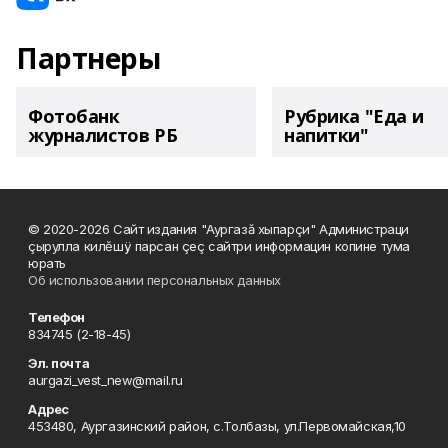
Партнеры
Фотобанк
Рубрика "Еда и
журналистов РБ
напитки"
© 2020-2026 Сайт издания "Аургазă хыпарçи" Администраци
çырулла килĕшÿ парсан çеç сайтри информацин копине тума
юрать
Об использовании персональных данных
Телефон
834745 (2-18-45)
Эл. почта
aurgazi_vest_new@mail.ru
Адрес
453480, Аургазинский район, с.Толбазы, ул.Первомайская,10