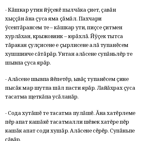
- Кăшкар утин йÿçекĕ пылчăка çиет, çавăн
хыççăн ăна çуса яма çăмăл. Пахчари
ÿсентăрансем те – кăшкар ути, пиçсе çитмен
хурлăхан, крыжовник – юрăхлă. Йÿçек тыт­са
тăракан çулçисене е çырлисене алă тупанĕсем
хушшинче сăтăрăр. Унтан алăсене супăньлĕр те
шывпа çуса ярăр.
- Алăсене шывпа йĕпетĕр, ывăç тупанĕсем çине
пысăк мар шутпа шăл пасти ярăр. Лайăхрах çуса
та­сатма щеткăпа усăланăр.
- Сода хутăшĕ те тасатма пулăшĕ. Ăна хатĕрлеме
пĕр апат кашăкĕ тасатмалли шĕвек хатĕре пĕр
кашăк апат соди хушăр. Алăсене сĕрĕр. Супăньпе
çăвăр.