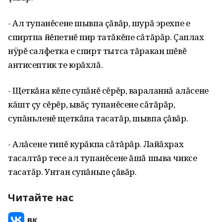
- Ал тупанĕсене шывпа çăвăр, шурă эрехпе е
спиртпа йĕпетнĕ пир татăкĕпе сăтăрăр. Çаплах
нÿрĕ сал­фетка е спирт тытса тăракан шĕвĕ
антисептик те юрăхлă.
- Щеткăна кĕпе супăнĕ сĕрĕр, вараланнă алăсене
кăшт çу сĕрĕр, ывăç тупанĕсене сăтăрăр,
супăньленĕ щеткăпа тасатăр, шыв­па çăвăр.
- Алăсене типĕ курăкпа сăтăрăр. Лайăхрах
тасалтăр тесе ал тупанĕсене ăшă шыва чиксе
тасатăр. Унтан супăньпе çăвăр.
Читайте нас