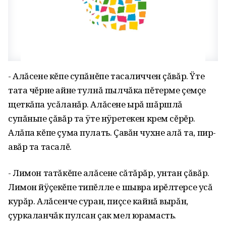
- Алăсене кĕпе супăнĕпе та­саличчен çăвăр. Ÿте
тата чĕрне айне тулнă пылчăка пĕтерме çемçе
щеткăпа усăланăр. Алăсене ырă шăршлă
супăньпе çăвăр та ÿте нÿретекен крем сĕрĕр.
Алăпа кĕпе çума пулать. Çавăн чухне алă та, пир-
авăр та тасалĕ.
- Лимон татăкĕпе алăсене сăтăрăр, унтан çăвăр.
Лимон йÿçекĕпе типĕлле е шывра ирĕлтерсе усă
курăр. Алăсенче суран, пиçсе кайнă вырăн,
çуркаланчăк пулсан çак мел юрамасть.