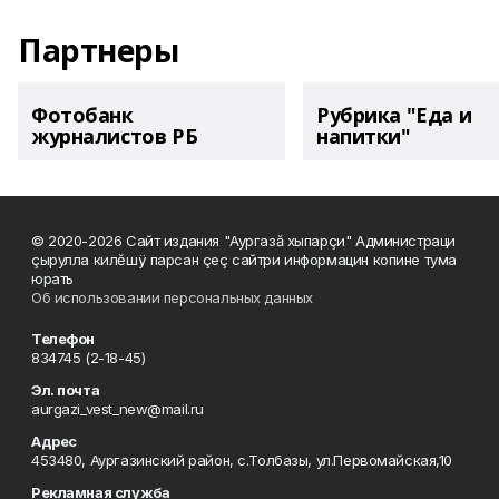
Партнеры
Фотобанк
Рубрика "Еда и
журналистов РБ
напитки"
© 2020-2026 Сайт издания "Аургазă хыпарçи" Администраци
çырулла килĕшÿ парсан çеç сайтри информацин копине тума
юрать
Об использовании персональных данных
Телефон
834745 (2-18-45)
Эл. почта
aurgazi_vest_new@mail.ru
Адрес
453480, Аургазинский район, с.Толбазы, ул.Первомайская,10
Рекламная служба