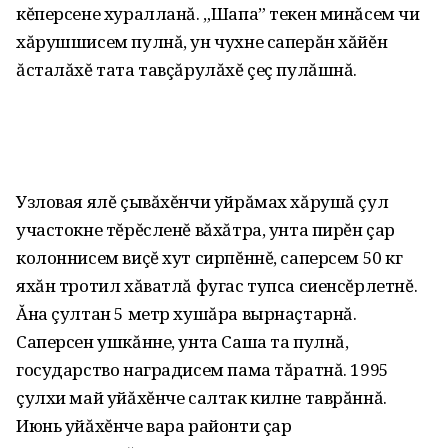
кĕперсене хуралланă. „Шапа” текен минăсем чи
хăрушшисем пулнă, ун чухне саперăн хăйĕн
ăсталăхĕ тата тавçăрулăхĕ çеç пулăшнă.
Узловая ялĕ çывăхĕнчи уйрăмах хăрушă çул
участокне тĕрĕсленĕ вăхăтра, унта пирĕн çар
колоннисем виçĕ хут сирпĕннĕ, саперсем 50 кг
яхăн тротил хăватлă фугас тупса сиенсĕрлетнĕ.
Ăна çултан 5 метр хушăра вырнаçтарнă.
Саперсен ушкăнне, унта Саша та пулнă,
государство наградисем пама тăратнă. 1995
çулхи май уйăхĕнче салтак килне таврăннă.
Июнь уйăхĕнче вара районти çар