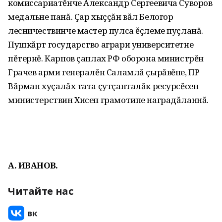
комиссариатĕнче Александр Сергеевича Суворов
медальне панă. Çар хыççăн вăл Белогор
лесничествинче мастер пулса ĕçлеме пуçланă.
Пушкăрт государство аграри университетне
пĕтернĕ. Карпов çаплах РФ оборона министрĕн
Грачев арми генералĕн Саламлă çырăвĕпе, ПР
Вăрман хуçалăх тата çутçанталăк ресурсĕсен
министерствин Хисеп грамотипе наградăланнă.
А. ИВАНОВ.
Читайте нас