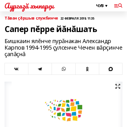
Аургазă хыпарçи
Тăван çĕршыв службинче
22 ФЕВРАЛЯ 2019, 11:35
Сапер пĕрре йăнăшать
Бишкаин ялĕнче пурăнакан Александр
Карпов 1994-1995 çулсенче Чечен вăрçинче
çапăçнă