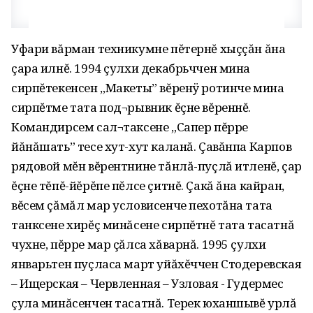
Уфари вăрман техникумне пĕтернĕ хыççăн ăна
çара илнĕ. 1994 çулхи декабрьччен мина
сирпĕтекенсен „Макеты” вĕренÿ ротинче мина
сирпĕтме тата под¬рывник ĕçне вĕреннĕ.
Командирсем сал¬таксене „Сапер пĕрре
йăнăшать” тесе хут-хут каланă. Çавăнпа Карпов
рядовой мĕн вĕрентнине тăнлă-пуçлă итленĕ, çар
ĕçне тĕпĕ-йĕрĕпе пĕлсе çитнĕ. Çакă ăна кайран,
вĕсем çăмăл мар условисенче пехотăна тата
танксене хирĕç минăсене сирпĕтнĕ тата тасатнă
чухне, пĕрре мар çăлса хăварнă. 1995 çулхи
январьтен пуçласа март уйăхĕччен Стодеревская
– Ищерская – Червленная – Узловая - Гудермес
çула минăсенчен тасатнă. Терек юханшывĕ урлă