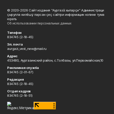
© 2020-2026 Сайт издания "Аургазă хыпарçи" Администраци
çырулла килĕшÿ парсан çеç сайтри информацин копине тума
юрать
Об использовании персональных данных
Телефон
834745 (2-18-45)
Эл. почта
aurgazi_vest_new@mail.ru
Адрес
453480, Аургазинский район, с.Толбазы, ул.Первомайская,10
Рекламная служба
834745 (2-01-67)
Редакция
834745 (2-18-45)
Отдел кадров
834745 (2-18-51)