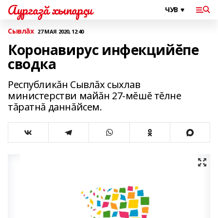
Аургазă хыпарçи
Сывлăх
27 МАЯ 2020, 12:40
Коронавирус инфекцийĕпе
сводка
Республикăн Сывлăх сыхлав
министерстви майăн 27-мĕшĕ тĕлне
тăратнă даннăйсем.