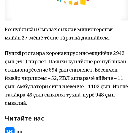
Республикăн Сывлăх сыхлав министерстви
майăн 27-мĕшĕ тĕлне тăратнă даннăйсем.
Пушкăртстанра коронавирус инфекцийĕпе 2942
çын (+91) чирлет. Паянхи кун тĕлне республикăн
стационарĕсенче 694 çын сипленет. Вĕсенчен
йывăр чирлисем – 52, ИВЛ аппарачĕ айĕнче – 11
çын. Амбулатори сипленĕвĕнче – 1102 çын. Иртнĕ
талăкра 46 çын сывалса тухнă, пурĕ 948 çын
сывалнă.
Читайте нас