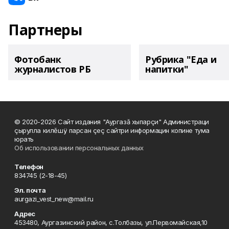
Партнеры
Фотобанк
Рубрика "Еда и
журналистов РБ
напитки"
© 2020-2026 Сайт издания "Аургазă хыпарçи" Администраци
çырулла килĕшÿ парсан çеç сайтри информацин копине тума
юрать
Об использовании персональных данных
Телефон
834745 (2-18-45)
Эл. почта
aurgazi_vest_new@mail.ru
Адрес
453480, Аургазинский район, с.Толбазы, ул.Первомайская,10