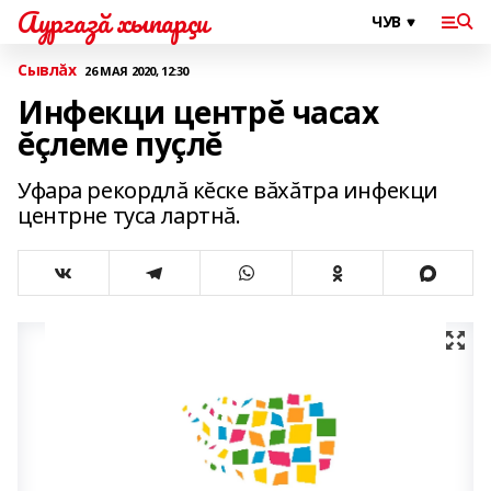
Аургазă хыпарçи
Сывлăх
26 МАЯ 2020, 12:30
Инфекци центрĕ часах
ĕçлеме пуçлĕ
Уфара рекордлă кĕске вăхăтра инфекци
центрне туса лартнă.