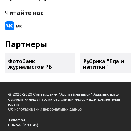
Читайте нас
Партнеры
Фотобанк
Рубрика "Еда и
журналистов РБ
напитки"
© 2020-2026 Сайт издания "Аургазă хыпарçи" Администраци
çырулла килĕшÿ парсан çеç сайтри информацин копине тума
юрать
Об использовании персональных данных
Телефон
834745 (2-18-45)