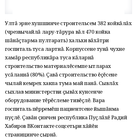
Ултă эрне хушшинче строительсем 382 койкăлăх
(чрезвычайлă лару-тăрура вăл 470 койка
шăнăçтарма пултарать) хальхи вăхăтри
госпиталь туса лартнă. Корпуссене тунă чухне
хамăр республикăра туса кăларнă
строительство материалĕсемпе ытларах
усăланнă (80%). Çавă строительство ĕçĕсене
чылай кемрех хакпа тума май панă. Сывлăх
сыхлав министерстви çывăх кунсенче
оборудование тĕрĕслеме тивĕçлĕ. Вара
госпиталь пĕрремĕш пациентсене йышăнма
пуçлĕ. Çавăн çинчен республика Пуçлăхĕ Радий
Хабиров ВКонтакте соцсетьри хăйĕн
страницинче çырнă.