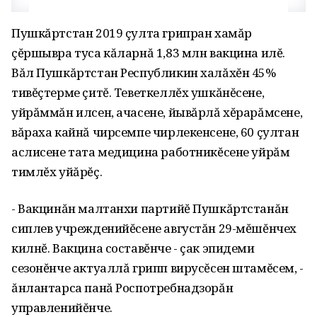
Пушкăртстан 2019 çулта грипран хамăр
çĕршывра туса кăларнă 1,83 млн вакцина илĕ.
Вăл Пушкăртстан Республикин халăхĕн 45%
тивĕçтерме çитĕ. Теветкеллĕх ушкăнĕсене,
уйрăммăн илсен, ачасене, йывăрлă хĕрарăмсене,
вăраха кайнă чирсемпе чирлекенсене, 60 çултан
аслисене тата медицина работникĕсене уйрăм
тимлĕх уйăрĕç.
- Вакцинăн малтанхи партийĕ Пушкăртстанăн
сиплев учрежденийĕсене августăн 29-мĕшĕнчех
килнĕ. Вакцина составĕнче - çак эпидеми
сезонĕнче актуаллă грипп вирусĕсен штамĕсем, -
ăнлантарса панă Роспотребнадзорăн
управленийĕнче.