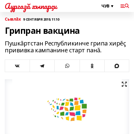
Аургазă хыпарçи
Сывлăх
9 СЕНТЯБРЯ 2019, 11:10
Грипран вакцина
Пушкăртстан Республикинче грипа хирĕç
прививка кампанине старт панă.