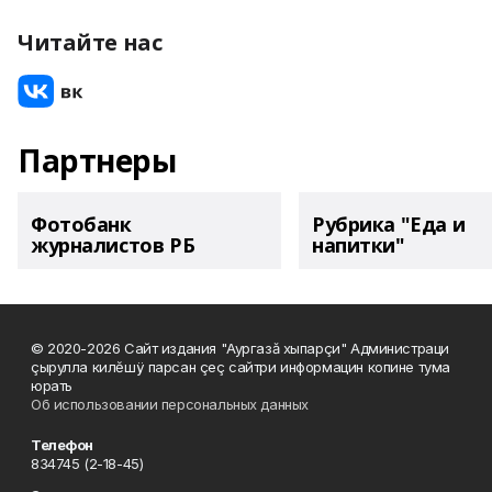
Читайте нас
Партнеры
Фотобанк
Рубрика "Еда и
журналистов РБ
напитки"
© 2020-2026 Сайт издания "Аургазă хыпарçи" Администраци
çырулла килĕшÿ парсан çеç сайтри информацин копине тума
юрать
Об использовании персональных данных
Телефон
834745 (2-18-45)