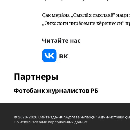
Çак мерăна „Сывлăх сыхлавĕ” наци 
„Онкологи чирĕсемпе кĕрешесси” п
Читайте нас
Партнеры
Фотобанк журналистов РБ
© 2020-2026 Сайт издания "Аургазă хыпарçи" Администраци çы
Об использовании персональных данных