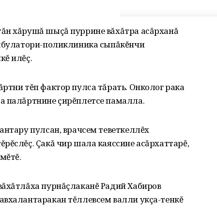
ăн хăрушă шыçă пуррине вăхăтра асăрханă
амбулатори-поликлиника сыпăкĕнчи
кĕ илĕç.
ртни тĕп фактор пулса тăрать. Онколог рака
а палăртнине çирĕплетсе памалла.
антару пулсан, врачсем теветкеллĕх
рĕслĕç. Çакă чир шала каяссине асăрхаттарĕ,
мĕтĕ.
вăхăтлăха пурнăçлаканĕ Радий Хабиров
авхалантаракан тĕллевсем валли укçа-тенкĕ