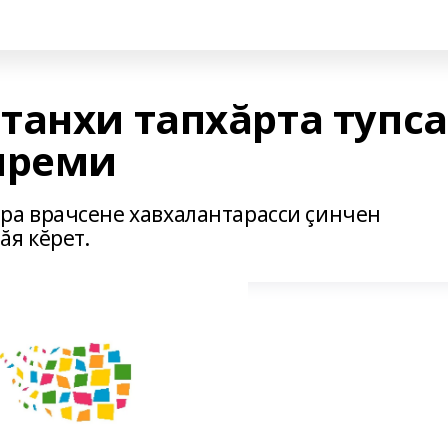
танхи тапхăрта тупса
преми
а врачсене хавхалантарасси çинчен
ăя кĕрет.