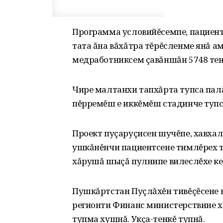
Программа условийĕсемпе, пациент
тата ăна вăхăтра тĕрĕсленме янă 
медработниксем çавăншăн 5748 тен
Чире малтанхи тапхăрта тупса палă
пĕрремĕш е иккĕмĕш стадинче тупс
Проект пуçаруçисен шучĕпе, хавхал
ушкăнĕнчи пациентсене тимлĕрех тĕ
хăрушă шыçă пулнипе вилеслĕхе ке
Пушкăртстан Пуçлăхĕн тивĕçĕсене 
регионти Финанс министерствине х
тупма хушнă. Укçа-тенкĕ тупнă.