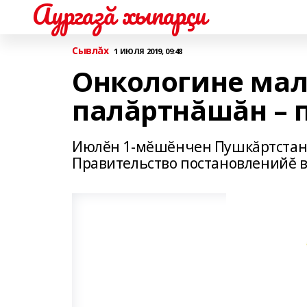
Аургазă хыпарçи
Сывлăх
1 ИЮЛЯ 2019, 09:48
Онкологине мал
палăртнăшăн – 
Июлĕн 1-мĕшĕнчен Пушкăртстанр
Правительство постановленийĕ в