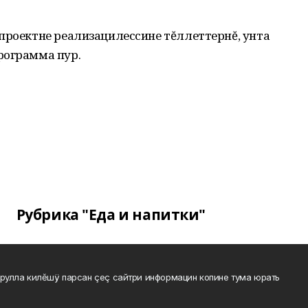
проектне реализацилессине тĕллеттернĕ, унта
рограмма пур.
Рубрика "Еда и напитки"
рулла килĕшÿ парсан çеç сайтри информацин копине тума юрать