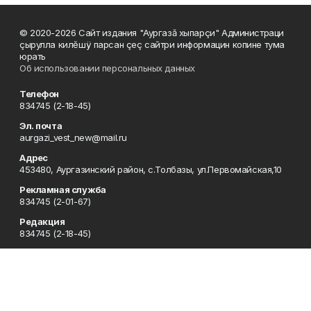
© 2020-2026 Сайт издания "Аургазă хыпарçи" Администраци
çырулла килĕшÿ парсан çеç сайтри информацин копине тума
юрать
Об использовании персональных данных
Телефон
834745 (2-18-45)
Эл. почта
aurgazi_vest_new@mail.ru
Адрес
453480, Аургазинский район, с.Толбазы, ул.Первомайская,10
Рекламная служба
834745 (2-01-67)
Редакция
834745 (2-18-45)
Отдел кадров
834745 (2-18-51)