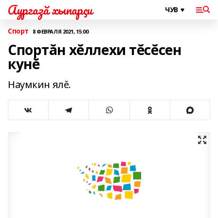
Аургазă хыпарçи
Спорт
8 ФЕВРАЛЯ 2021, 15:00
Спортăн хĕллехи тĕсĕсен
кунĕ
Наумкин ялĕ.