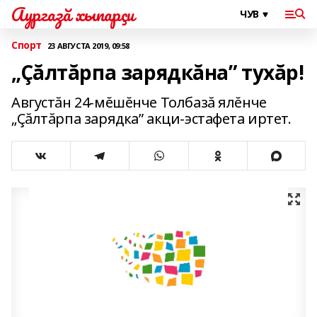
Аургазă хыпарçи
Спорт
23 АВГУСТА 2019, 09:58
„Çăлтăрпа зарядкăна” тухăр!
Августăн 24-мĕшĕнче Толбазă ялĕнче
„Çăлтăрпа зарядка” акци-эстафета иртет.