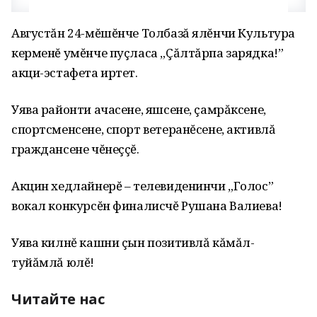
Августăн 24-мĕшĕнче Толбазă ялĕнчи Культура
керменĕ умĕнче пуçласа „Çăлтăрпа зарядка!”
акци-эстафета иртет.
Уява районти ачасене, яшсене, çамрăксене,
спортсменсене, спорт ветеранĕсене, активлă
граждансене чĕнеççĕ.
Акцин хедлайнерĕ – телевиденинчи „Голос”
вокал конкурсĕн финалисчĕ Рушана Валиева!
Уява килнĕ кашни çын позитивлă кăмăл-
туйăмлă юлĕ!
Читайте нас