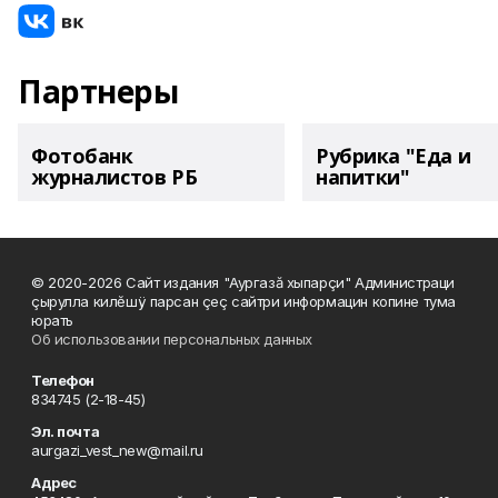
Партнеры
Фотобанк
Рубрика "Еда и
журналистов РБ
напитки"
© 2020-2026 Сайт издания "Аургазă хыпарçи" Администраци
çырулла килĕшÿ парсан çеç сайтри информацин копине тума
юрать
Об использовании персональных данных
Телефон
834745 (2-18-45)
Эл. почта
aurgazi_vest_new@mail.ru
Адрес