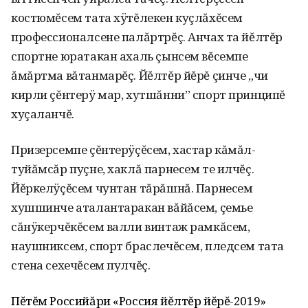
костюмĕсем тата хÿтĕлекен куçлăхĕсем
профессионалсе­не палăртрĕç. Анчах та йĕлтĕр
спортне юратакан ахаль çынсем вĕсемпе
ăмăртма вăтанмарĕç. Йĕлтĕр йĕрĕ çинче „чи
кирли çĕнтерÿ мар, хутшăнни” спорт принципĕ
хуçаланчĕ.
Призерсемпе çĕнтерÿçĕсем, хастар кăмăл-
туйăмсăр пуçне, хаклă парнесем те илчĕç.
Йĕркелÿçĕсем чунтан тăрăшнă. Парнесем
хушшинче ата­лантаракан вăйăсем, çемье
сăнÿкерчĕкĕсем валли винтаж рамкăсем,
наушниксем, спорт браслечĕсем, пледсем тата
сте­на сехечĕсем пулчĕç.
Пĕтĕм Российăри «Россия йĕлтĕр йĕрĕ-2019»