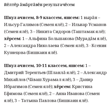
йĕлтĕр ăмăртăвĕн результачĕсем
Шкул ачисем, 8-9 классем, яшсем:
1 вырăн –
Ильсур Галимов (Семен ялĕ), 2 – Ильнар Усманов
(Семен ялĕ), 3 – Никита Сидоров (Таштамак ялĕ);
хĕрсем:
1 – Альфина Большакова (Мурадăм ялĕ),
2 – Александра Николаева (Семен ялĕ), 3 - Ксения
Кузнецова (Бишкаин ялĕ).
Шкул ачисем, 10-11 классем, яшсем:
1 –
Дмитрий Терентьев (Шланлă ялĕ), 2 – Александр
Михайлов (Чăваш Хурамал ялĕ), 3 – Данир
Ибрагимов (Семен ялĕ);
хĕрсем:
Кристина
Ефимова (Семен ялĕ), 2 – Анна Иванова (Семен
ялĕ), 3 – Татьяна Павлова (Бишкаин ялĕ).