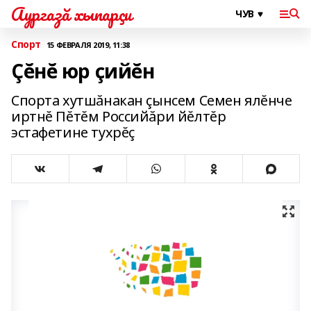
Аургазă хыпарçи
Спорт
15 ФЕВРАЛЯ 2019, 11:38
Çĕнĕ юр çийĕн
Спорта хутшăнакан çынсем Семен ялĕнче
иртнĕ Пĕтĕм Российăри йĕлтĕр
эстафетине тухрĕç