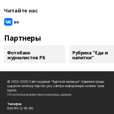
Читайте нас
Партнеры
Фотобанк
Рубрика "Еда и
журналистов РБ
напитки"
© 2020-2026 Сайт издания "Аургазă хыпарçи" Администраци
çырулла килĕшÿ парсан çеç сайтри информацин копине тума
юрать
Об использовании персональных данных
Телефон
834745 (2-18-45)