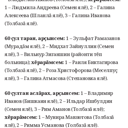
1 – Людмила Андреева (Семен ялĕ), 2 – Галина
Алексеева (Шланлă ялĕ), 3 – Галина Иванова
(Толбазă ялĕ).
60 çул таран, арçынсем:
1 – Зульфат Рамазанов
(Мурадăм ялĕ), 2 – Мидхат За­йнуллин (Семен
ялĕ), 3 – Вильнур Зиганшин (районти тĕп
больница);
хĕрарăмсем:
1 – Раиля Биктагирова
(Толбазă ялĕ), 2 – Роза Христофорова (Меселпуç
ялĕ), 3 – Га­лина Атмасова (Степановка ялĕ).
60 çултан аслăрах, арçынсем:
1 – Владимир
Иванов (Бишкаин ялĕ), 2 – Иль­дар Ишбулдин
(Семен ялĕ), 3 – Рим Аманов (Толбазă ялĕ);
хĕрарăмсем:
1 – Мунира Мавзютова (Толбазă
ялĕ), 2 – Римма Усманова (Толбазă ялĕ).