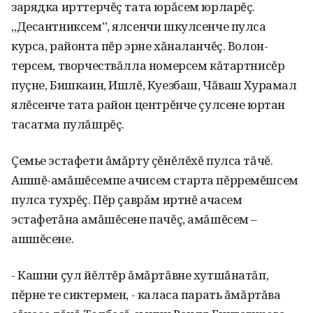
зарядка ирттерчĕç тата юрăсем юрларĕç.
„Десантниксем”, ялсенчи шкул­сенче пулса
курса, районта пĕр эрне хăналанчĕç. Волон­
терсем, творчествăлла номер­сем кăтартнисĕр
пуçне, Биш­каин, Ишлĕ, Куезбаш, Чăваш Хурамал
ялĕсенче тата район центрĕнче çулсене юртан
тасат­ма пулăшрĕç.
Çемье эстафети ăмăрту çĕнĕлĕхĕ пулса тăчĕ.
Ашшĕ-амăшĕсемпе ачисем старта пĕрремĕшсем
пулса тухрĕç. Пĕр çаврăм иртнĕ ачасем
эстафетăна амăшĕсене пачĕç, амăшĕсем –
ашшĕсене.
- Кашни çул йĕлтĕр ăмăртăвне хутшăнатăп,
пĕрне те сиктермен, - каласа парать ăмăртăва