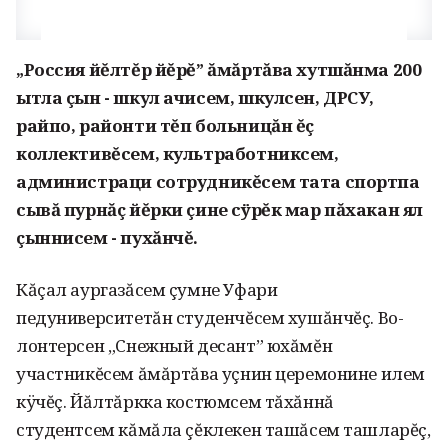
„Россия йĕлтĕр йĕрĕ” ăмăртăва хутшăнма 200
ытла çын - шкул ачисем, шкулсен, ДРСУ,
райпо, районти тĕп больницăн ĕç
коллективĕсем, культра­ботниксем,
администра­ци сотрудникĕсем тата спортпа
сывă пурнăç йĕрки çине сÿрĕк мар пăхакан ял
çыннисем - пухăнчĕ.
Кăçал аургазăсем çумне Уфари
педуниверситетăн студенчĕсем хушăнчĕç. Во­
лонтерсен „Снежный десант” юхăмĕн
участникĕсем ăмăртăва уçнин церемонине илем
кÿчĕç. Йăлтăркка костюмсем тăхăннă
студентсем кăмăла çĕклекен ташăсем ташларĕç,