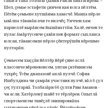
сăнаса тăнă Толбазă çынни Раиля Биктагирова. –
Шел, çемье эстафети çинчен кая юлса пĕлтĕм.
Пĕтĕм çемьепе хутшăнма хавасчĕ. Манпа пĕрле
ывăлпа тăванăн ачи те килчĕç. Унччен хам
парнеллĕ вырăнсем йышăнаттăм. Халĕ, енчен те
пу­лас ăмăртусенче çавăн пек фор­мат сыхланса
юлсан, тăвансемпе пĕрле çĕнтерÿшĕн кĕрешме
пултарăп.
Çемьесем хыççăн йĕлтĕр йĕрĕ çине аслă
классенче вĕренекенсем, унтан çитĕннисем
тухрĕç. Ÿсĕм диапазонĕ анлă пулчĕ. София
Ишбулдина чи çамрăк участник пулчĕ, вăл 6 çул
çеç тултарнă. Толбазăри 66 çулти Рим Аманов -
чи асли. Хатĕрленÿ шайĕ те тĕрлĕрен. Опытлă
спортсменсем тивĕçлĕ экипировкăпа
ыттисенчен уйрăлса тăчĕç. Йĕлтĕрçĕсен