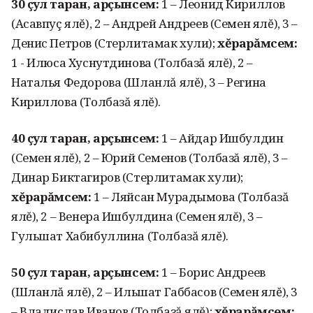
30 çул таран, арçынсем:
1 – Леонид Кириллов
(Асавпуç ялĕ), 2 – Андрей Ан­дреев (Семен ялĕ), 3 –
Денис Петров (Стерлитамак хули);
хĕрарăмсем:
1 - Илюса Хуснутдинова (Толбазă ялĕ), 2 –
Наталья Федорова (Шланлă ялĕ), 3 – Регина
Кирил­лова (Толбазă ялĕ).
40 çул таран, арçынсем:
1 – Айдар Ишбулдин
(Семен ялĕ), 2 – Юрий Семенов (Толбазă ялĕ), 3 –
Динар Биктагиров (Стерлитамак хули);
хĕрарăмсем:
1 – Ляйсан Мурадымова (Толбазă
ялĕ), 2 – Венера Ишбулдина (Семен ялĕ), 3 –
Гульшат Хаби­буллина (Толбазă ялĕ).
50 çул таран, арçынсем:
1 – Борис Андреев
(Шланлă ялĕ), 2 – Ильшат Габба­сов (Семен ялĕ), 3
– Владислав Иванов (Толбазă ялĕ);
хĕрарăмсем: