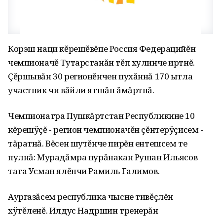
Корэш наци кĕрешĕвĕпе Россия Федерацийĕн
чемпионачĕ Тутарстанăн тĕп хулинче иртнĕ.
Çĕршывăн 30 регионĕнчен пухăннă 170 ытла
участник чи вăйли ятшăн ăмăртнă.
Чемпионатра Пушкăртстан Республикине 10
кĕрешÿçĕ - регион чемпионачĕн çĕнтерÿçисем -
тăратнă. Вĕсен шутĕнче пирĕн ентешсем те
пулнă: Мурадăмра пурăнакан Рушан Ильясов
тата Усман ялĕнчи Рамиль Галимов.
Аургазăсем республика чысне тивĕçлĕн
хÿтĕленĕ. Илдус Надршин тренерăн