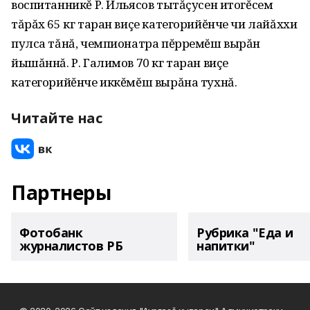
воспитанникĕ Р. Ильясов тытăçусен итогĕсем
тăрăх 65 кг таран виçе категорийĕнче чи лайăххи
пулса тăнă, чемпионатра пĕрремĕш вырăн
йышăннă. Р. Галимов 70 кг таран виçе
категорийĕнче иккĕмĕш вырăна тухнă.
Читайте нас
Партнеры
Фотобанк
Рубрика "Еда и
журналистов РБ
напитки"