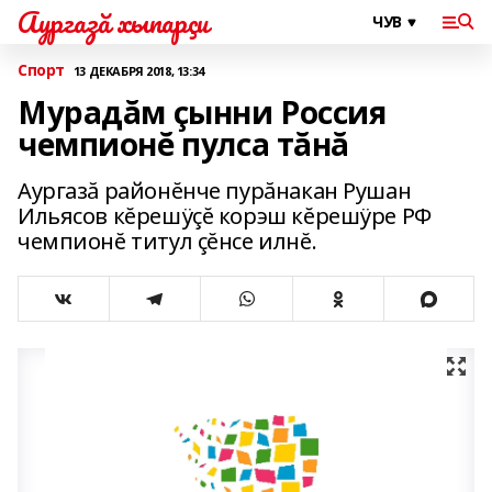
Аургазă хыпарçи
Спорт
13 ДЕКАБРЯ 2018, 13:34
Мурадăм çынни Россия
чемпионĕ пулса тăнă
Аургазă районĕнче пурăнакан Рушан
Ильясов кĕрешÿçĕ корэш кĕрешÿре РФ
чемпионĕ титул çĕнсе илнĕ.