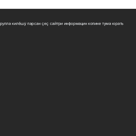
рулла килĕшÿ парсан çеç сайтри информацин копине тума юрать