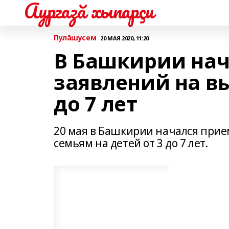
Аургазă хыпарçи
Пулăшусем
20 МАЯ 2020, 11:20
В Башкирии нач
заявлений на вы
до 7 лет
20 мая в Башкирии начался при
семьям на детей от 3 до 7 лет.