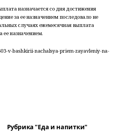
ыплата назначается со дня достижения
щение за ее назначением последовало не
остальных случаях ежемесячная выплата
а ее назначением.
03-v-bashkirii-nachalsya-priem-zayavleniy-na-
Рубрика "Еда и напитки"