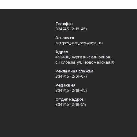
Телефон
834745 (2-18-45)
Эл. почта
aurgazi_vest_new@mail.ru
Адрес
453480, Аургазинский район,
с.Толбазы, ул.Первомайская,10
Рекламная служба
834745 (2-01-67)
Редакция
834745 (2-18-45)
Отдел кадров
834745 (2-18-51)