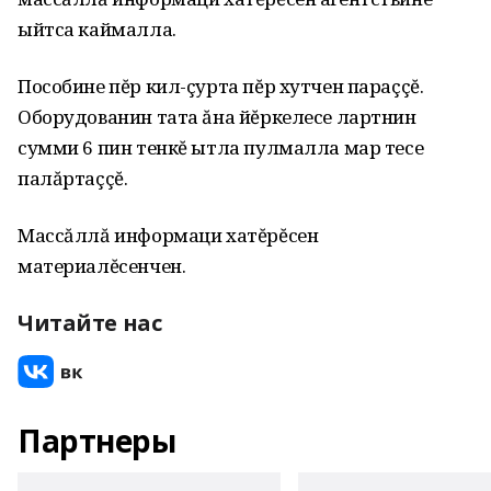
ыйтса каймалла.
Пособине пĕр кил-çурта пĕр хутчен параççĕ.
Оборудованин тата ăна йĕркелесе лартнин
сумми 6 пин тенкĕ ытла пулмалла мар тесе
палăртаççĕ.
Массăллă информаци хатĕрĕсен
материалĕсенчен.
Читайте нас
Партнеры