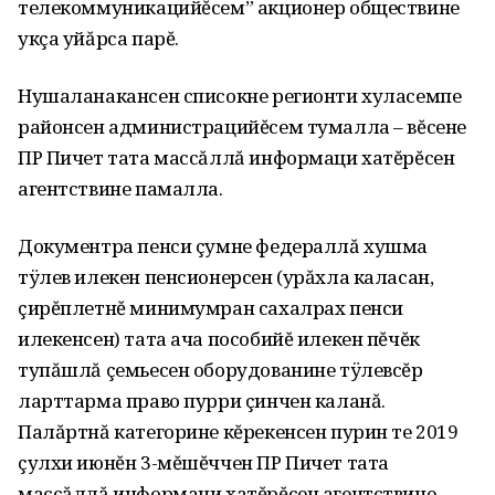
телекоммуникацийĕсем” акционер обществине
укçа уйăрса парĕ.
Нушаланакансен списокне регионти хуласемпе
районсен администрацийĕсем тумалла – вĕсене
ПР Пичет тата массăллă информаци хатĕрĕсен
агентствине памалла.
Документра пенси çумне федераллă хушма
тÿлев илекен пенсионерсен (урăхла каласан,
çирĕплетнĕ минимумран сахалрах пенси
илекенсен) тата ача пособийĕ илекен пĕчĕк
тупăшлă çемьесен оборудованине тÿлевсĕр
ларттарма право пурри çинчен каланă.
Палăртнă категорине кĕрекенсен пурин те 2019
çулхи июнĕн 3-мĕшĕччен ПР Пичет тата
массăллă информаци хатĕрĕсен агентствине