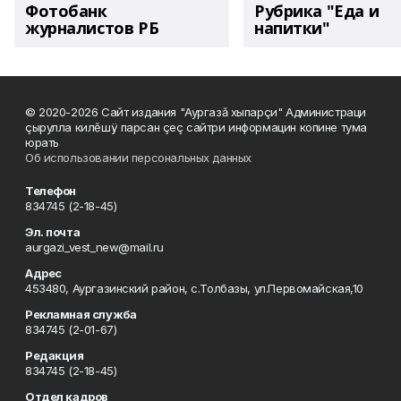
Фотобанк
Рубрика "Еда и
журналистов РБ
напитки"
© 2020-2026 Сайт издания "Аургазă хыпарçи" Администраци
çырулла килĕшÿ парсан çеç сайтри информацин копине тума
юрать
Об использовании персональных данных
Телефон
834745 (2-18-45)
Эл. почта
aurgazi_vest_new@mail.ru
Адрес
453480, Аургазинский район, с.Толбазы, ул.Первомайская,10
Рекламная служба
834745 (2-01-67)
Редакция
834745 (2-18-45)
Отдел кадров