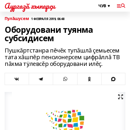
Аургазă хыпарçи
Пулăшусем
1 ФЕВРАЛЯ 2019, 06:48
Оборудовани туянма
субсидисем
Пушкăртстанра пĕчĕк тупăшлă çемьесем
тата хăшпĕр пенсионерсем цифрăллă ТВ
пăхма тÿлевсĕр оборудовани илĕç.