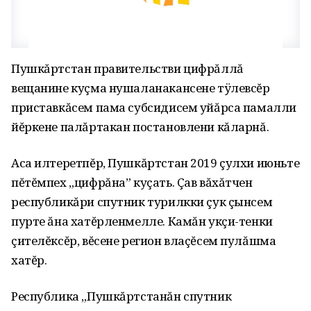
Пушкăртстан правительстви цифрăллă
вещанине куçма нушаланакансене тÿлевсĕр
приставкăсем пама субсидисем уйăрса памалли
йĕркене палăртакан постановлени кăларнă.
Аса илтеретпĕр, Пушкăртстан 2019 çулхи июньте
пĕтĕмпех „цифрăна” куçать. Çав вăхăтчен
республикăри спутник турилкки çук çынсем
пурте ăна хатĕрленмелле. Камăн укçи-тенки
çителĕксĕр, вĕсене регион влаçĕсем пулăшма
хатĕр.
Республика „Пушкăртстанăн спутник