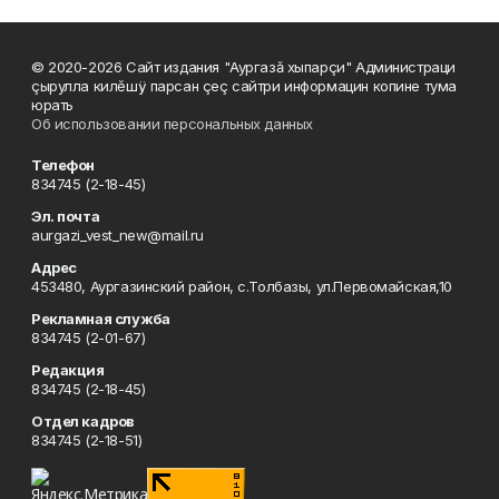
© 2020-2026 Сайт издания "Аургазă хыпарçи" Администраци
çырулла килĕшÿ парсан çеç сайтри информацин копине тума
юрать
Об использовании персональных данных
Телефон
834745 (2-18-45)
Эл. почта
aurgazi_vest_new@mail.ru
Адрес
453480, Аургазинский район, с.Толбазы, ул.Первомайская,10
Рекламная служба
834745 (2-01-67)
Редакция
834745 (2-18-45)
Отдел кадров
834745 (2-18-51)