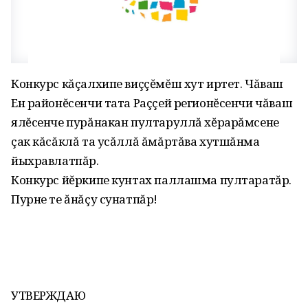
Конкурс кăçалхипе виççĕмĕш хут иртет. Чăваш
Ен районĕсенчи тата Раççей регионĕсенчи чăваш
ялĕсенче пурăнакан пултаруллă хĕрарăмсене
çак кăсăклă та усăллă ăмăртăва хутшăнма
йыхравлатпăр.
Конкурс йĕркипе кунтах паллашма пултаратăр.
Пурне те ăнăçу сунатпăр!
УТВЕРЖДАЮ