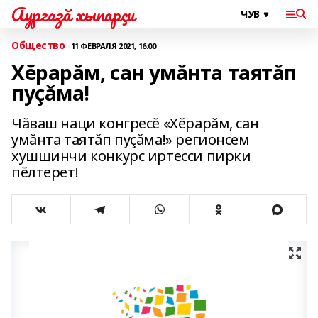
Аургазă хыпарçи
Общество
11 ФЕВРАЛЯ 2021, 16:00
Хĕрарǎм, сан умǎнта таятǎп
пуçǎма!
Чăваш наци конгресĕ «Хĕрарǎм, сан
умǎнта таятǎп пуçǎма!» регионсем
хушшинчи конкурс иртесси пирки
пĕлтерет!