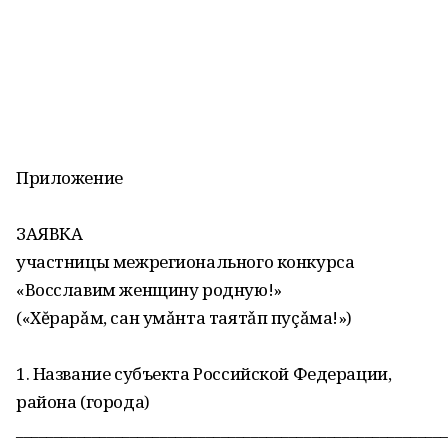
Приложение
ЗАЯВКА
участницы межрегионального конкурса
«Восславим женщину родную!»
(«Хĕрарǎм, сан умǎнта таятǎп пуçǎма!»)
1. Название субъекта Российской Федерации,
района (города)
________________________________________________________