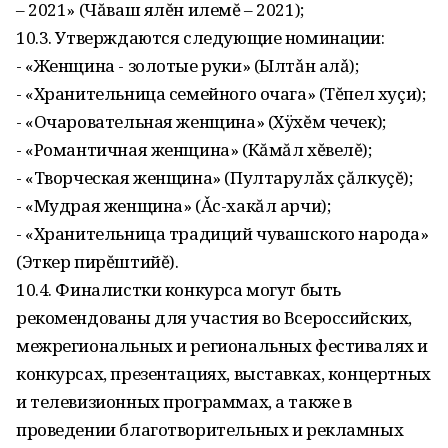
– 2021» (Чăваш ялĕн илемĕ – 2021);
10.3. Утверждаются следующие номинации:
- «Женщина - золотые руки» (Ылтǎн алǎ);
- «Хранительница семейного очага» (Тĕпел хуçи);
- «Очаровательная женщина» (Хÿхĕм чечек);
- «Романтичная женщина» (Кăмăл хĕвелĕ);
- «Творческая женщина» (Пултарулǎх çăлкуçĕ);
- «Мудрая женщина» (Ǎс-хакăл арчи);
- «Хранительница традиций чувашского народа»
(Эткер пирĕштийĕ).
10.4. Финалистки конкурса могут быть
рекомендованы для участия во Всероссийских,
межрегиональных и региональных фестивалях и
конкурсах, презентациях, выставках, концертных
и телевизионных программах, а также в
проведении благотворительных и рекламных