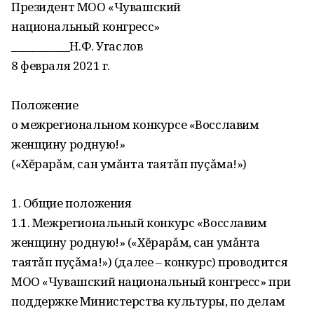
Президент МОО «Чувашский
национальный конгресс»
___________Н.Ф. Угаслов
8 февраля 2021 г.
Положение
о межрегиональном конкурсе «Восславим
женщину родную!»
(«Хĕрарǎм, сан умǎнта таятǎп пуçǎма!»)
1. Общие положения
1.1. Межрегиональный конкурс «Восславим
женщину родную!» («Хĕрарǎм, сан умǎнта
таятǎп пуçǎма!») (далее – конкурс) проводится
МОО «Чувашский национальный конгресс» при
поддержке Министерства культуры, по делам