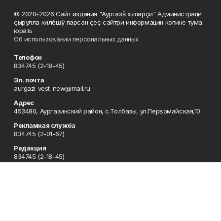
© 2020-2026 Сайт издания "Аургазă хыпарçи" Администраци
çырулла килĕшÿ парсан çеç сайтри информацин копине тума
юрать
Об использовании персональных данных
Телефон
834745 (2-18-45)
Эл. почта
aurgazi_vest_new@mail.ru
Адрес
453480, Аургазинский район, с.Толбазы, ул.Первомайская,10
Рекламная служба
834745 (2-01-67)
Редакция
834745 (2-18-45)
Отдел кадров
834745 (2-18-51)