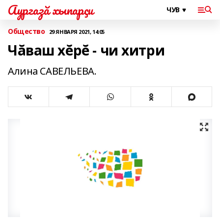
Аургазă хыпарçи
Общество
29 ЯНВАРЯ 2021, 14:05
Чăваш хĕрĕ - чи хитри
Алина САВЕЛЬЕВА.