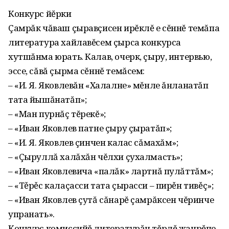
Конкурс йĕрки
Çамрăк чăваш çыравçисен ирĕклĕ е сĕннĕ темăпа
литература хайлавĕсем çырса конкурса
хутшăнма юрать. Калав, очерк, çыру, интервью,
эссе, сăвă çырма сĕннĕ темăсем:
– «И. Я. Яковлевăн «Халалне» мĕнле ăнланатăп
тата йышăнатăп»;
– «Ман пурнăç тĕрекĕ»;
– «Иван Яковлев патне çыру çыратăп»;
– «И. Я. Яковлев çинчен калас сăмахăм»;
– «Çыруллă халăхăн чĕлхи çухалмасть»;
– «Иван Яковлевича «палăк» лартнă пулăттăм»;
– «Тěрěс калаçасси тата çырасси – пирěн тивěç»;
– «Иван Яковлев çутă сăнарĕ çамрăксен чĕринче
упранать».
Конкурс комиссийĕ литературăн тĕрлĕ жанрĕпе