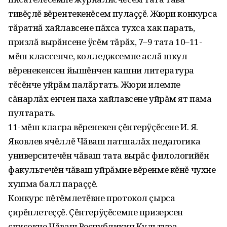
тивĕçлĕ вĕрентекенĕсем пулаççĕ. Жюри конкурса
тăратнă хайлавсене пăхса тухса хак парать,
призлă вырăнсене ÿсĕм тăрăх, 7–9 тата 10–11-
мĕш классенче, колледжсемпе аслă шкул
вĕренекенсен йышĕнчен кашни литература
тĕсĕнче уйрăм палăртать. Жюри илемпе
сăнарлăх енчен паха хайлавсене уйрăм ят пама
пултарать.
11-мĕш класра вĕренекен çĕнтерÿçĕсене И. Я.
Яковлев ячĕллĕ Чăваш патшалăх педагогика
университечĕн чăваш тата вырăс филологийĕн
факультечĕн чăваш уйрăмне вĕренме кĕнĕ чухне
хушма балл параççĕ.
Конкурс пĕтĕмлетĕвне протокол çырса
çирĕплетеççĕ. Çĕнтерÿçĕсемпе призерсен
списокне Чăваш Республикин Культура