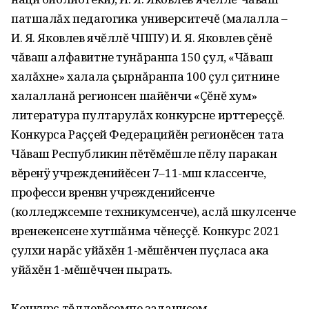
патшалăх педагогика университечĕ (малалла –
И. Я. Яковлев ячĕллĕ ЧППУ) И. Я. Яковлев çĕнĕ
чăваш алфавитне тунăранпа 150 çул, «Чăваш
халăхне» халала çырнăранпа 100 çул çитнине
халалланă регионсен шайĕнчи «Çĕнĕ хум»
литература пултарулăх конкурсне ирттереççĕ.
Конкурса Раççей Федерацийĕн регионĕсен тата
Чăваш Республикин пĕтĕмĕшле пĕлу паракан
вĕренÿ учрежденийĕсен 7–11-мӗш класӗсенче,
професси вӗренӗвӗн учрежденийӗсенче
(колледжсемпе техникумсенче), аслă шкулсенче
вӗренекенсене хутшăнма чĕнеççĕ. Конкурс 2021
çулхи нарăс уйăхĕн 1-мĕшĕнчен пуçласа ака
уйăхĕн 1-мĕшĕччен пырать.
Конкурс тĕллевĕсемпе задачисем