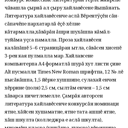
чăвашла çырнă ал çыру хайлавĕсене йышăнать.
Литература хайлавĕсенче аслă Вĕрентÿçĕн сăн-
сăпачĕпе пархатарлă ĕçĕ-хĕлне
кăтармалла,хăвăрăн ăшри шухăшпа кăмăл-
туйăма уçса памалла. Проза хайлавĕсен
калăпăшĕ 5–6 страницăран ытла, сăвăсен хисепĕ
3-рен кая пулмалла мар. Хайлавсене
компьютерпа А4 форматлă шурă хут листи çине
Alt пусмалли Times New Roman шрифтпа, 12 №-лĕ
пысăкăшпа, 1,5 йĕрке хушшипе, сулахай енчен
хĕррине (поля) 2,5 см, сылтăм енчен – 1,5 см
хăварса пичетлемелле. Çамрăк авторсен
литература хайлавĕсенче конкурсăн номинаци
ятне, хăйсен хушаматне, ятне тата ашшĕ ятне,
хăш шкулта (колледжра е аслă шкулта),
миçемĕш класра (ушкăнра, курсра) вĕреннине,