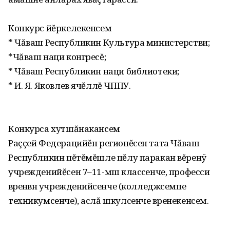
Конкурс йĕркелекенсем
* Чăваш Республикин Культура министерстви;
*Чăваш наци конгресĕ;
* Чăваш Республикин наци библиотеки;
* И. Я. Яковлев ячĕллĕ ЧППУ.
Конкурса хутшăнакансем
Раççей Федерацийĕн регионĕсен тата Чăваш
Республикин пĕтĕмĕшле пĕлу паракан вĕренÿ
учрежденийĕсен 7–11-мӗш класӗсенче, професси
вӗренӗвӗн учрежденийӗсенче (колледжсемпе
техникумсенче), аслă шкулсенче вӗренекенсем.