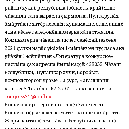
район (хула), республика (область, край) ятне
чăвашла тата вырăсла çырмалла. Пултарулăх
ăмăртăвне хатĕрлекенěн хушаматне, ятне, ашшĕ
ятне, кĕсье телефонĕн номерне кăтартмалла.
Компьютерпа чăвашла пичетленĕ хайлавсене
2021 çулхи нарăс уйăхĕн 1-мĕшĕнчен пуçласа ака
уйăхĕн 1-мĕшĕччен «Литература конкурсне»
паллăпа çак адреспа йышăнаççĕ: 428032, Чăваш
Республики, Шупашкар хули, Воробьев
композиторсен урамĕ, 10 çурт, Чăваш наци
конгресĕ. Телефон: 62-35-61. Электрон почти:
conqress21@mail.ru
Конкурса ирттересси тата пĕтĕмлетесси
Конкурс йĕркелекен комитет жюрие палăртать.
Жюри пайташĕсем Чăваш Республикин паллă
писателĕсемпе журналисчĕсем тата тава