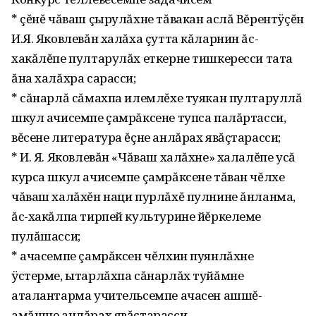
* çĕнĕ чăваш çырулăхне тăвакан аслă Вĕрентÿçĕн
И.Я. Яковлевăн халăха çутта кăларнин ăс-
хакăлĕпе пултарулăх еткерне тишкересси тата
ăна халăхра сарасси;
* сăнарлă сăмахпа илемлĕхе туякан пултаруллă
шкул ачисемпе çамрăксене тупса палăртасси,
вĕсене литература ĕçне анлăрах явăçтарасси;
* И. Я. Яковлевăн «Чăваш халăхне» халалĕпе усă
курса шкул ачисемпе çамрăксене тăван чĕлхе
чăваш халăхĕн наци пурлăхĕ пулнине ăнланма,
ăс-хакăлпа тирпей культурине йĕркелеме
пулăшасси;
* ачасемпе çамрăксен чĕлхин пуянлăхне
ÿстерме, ытарлăхпа сăнарлăх туйăмне
аталантарма учительсемпе ачасен ашшĕ-
амăшне анлăрах явăçтарасси.