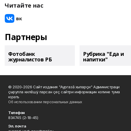
Читайте нас
Партнеры
Фотобанк
Рубрика "Еда и
журналистов РБ
напитки"
© 2020-2026 Сайт издания "Аургазă хыпарçи" Администраци
çырулла килĕшÿ парсан çеç сайтри информацин копине тума
юрать
Об использовании персональных данных
Телефон
834745 (2-18-45)
Эл. почта