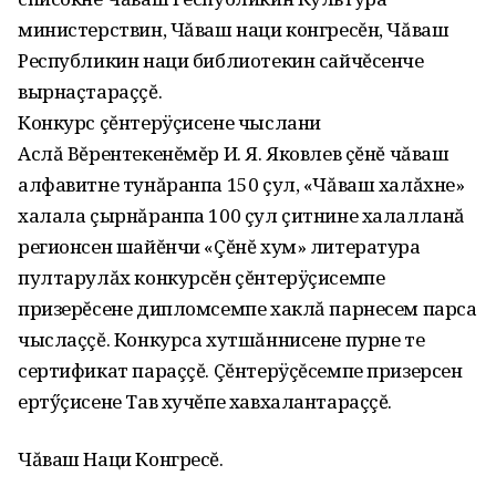
министерствин, Чăваш наци конгресĕн, Чăваш
Республикин наци библиотекин сайчĕсенче
вырнаçтараççĕ.
Конкурс çĕнтерÿçисене чыслани
Аслă Вĕрентекенĕмĕр И. Я. Яковлев çĕнĕ чăваш
алфавитне тунăранпа 150 çул, «Чăваш халăхне»
халала çырнăранпа 100 çул çитнине халалланă
регионсен шайĕнчи «Çĕнĕ хум» литература
пултарулăх конкурсĕн çĕнтерÿçисемпе
призерĕсене дипломсемпе хаклă парнесем парса
чыслаççĕ. Конкурса хутшăннисене пурне те
сертификат параççĕ. Çĕнтерÿçĕсемпе призерсен
ертӳçисене Тав хучĕпе хавхалантараççĕ.
Чăваш Наци Конгресĕ.