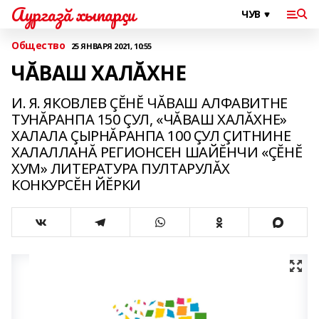
Аургазă хыпарçи
Общество
25 ЯНВАРЯ 2021, 10:55
ЧĂВАШ ХАЛĂХНЕ
И. Я. ЯКОВЛЕВ ÇĔНĔ ЧĂВАШ АЛФАВИТНЕ
ТУНĂРАНПА 150 ÇУЛ, «ЧĂВАШ ХАЛĂХНЕ»
ХАЛАЛА ÇЫРНĂРАНПА 100 ÇУЛ ÇИТНИНЕ
ХАЛАЛЛАНĂ РЕГИОНСЕН ШАЙĔНЧИ «ÇĔНĔ
ХУМ» ЛИТЕРАТУРА ПУЛТАРУЛĂХ
КОНКУРСĔН ЙĔРКИ