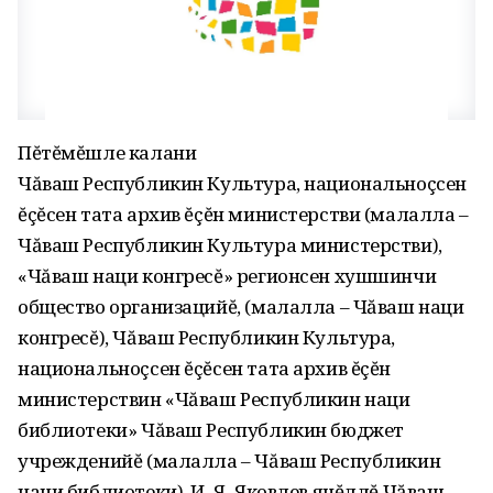
Пĕтĕмĕшле калани
Чăваш Республикин Культура, национальноçсен
ĕçĕсен тата архив ĕçĕн министерстви (малалла –
Чăваш Республикин Культура министерстви),
«Чăваш наци конгресĕ» регионсен хушшинчи
общество организацийĕ, (малалла – Чăваш наци
конгресĕ), Чăваш Республикин Культура,
национальноçсен ĕçĕсен тата архив ĕçĕн
министерствин «Чăваш Республикин наци
библиотеки» Чăваш Республикин бюджет
учрежденийĕ (малалла – Чăваш Республикин
наци библиотеки), И. Я. Яковлев ячĕллĕ Чăваш