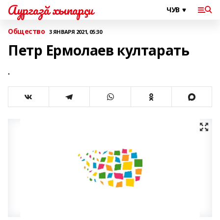
Аургазă хыпарçи
Общество
3 ЯНВАРЯ 2021, 05:30
Петр Ермолаев култарать
.