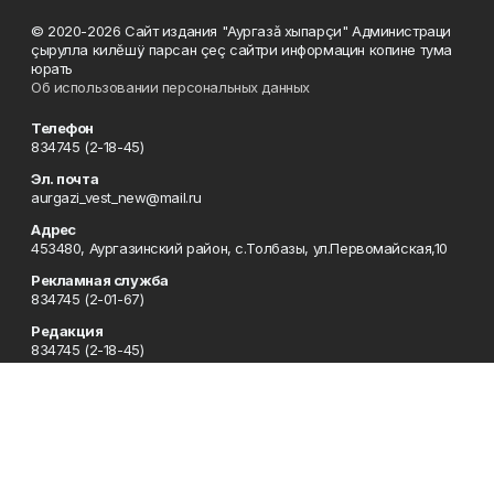
© 2020-2026 Сайт издания "Аургазă хыпарçи" Администраци
çырулла килĕшÿ парсан çеç сайтри информацин копине тума
юрать
Об использовании персональных данных
Телефон
834745 (2-18-45)
Эл. почта
aurgazi_vest_new@mail.ru
Адрес
453480, Аургазинский район, с.Толбазы, ул.Первомайская,10
Рекламная служба
834745 (2-01-67)
Редакция
834745 (2-18-45)
Отдел кадров
834745 (2-18-51)