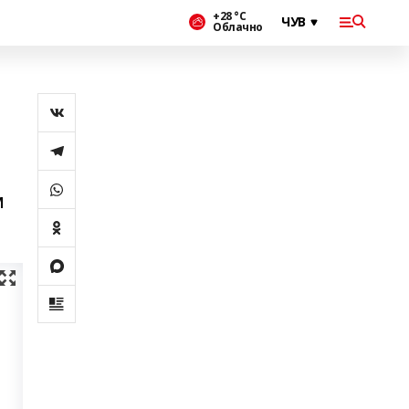
+28 °С
Облачно
м