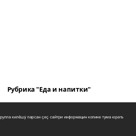
Рубрика "Еда и напитки"
рулла килĕшÿ парсан çеç сайтри информацин копине тума юрать