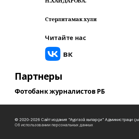
Н.ХАЙДАРОВА.
Стерлитамак хули
Читайте нас
Партнеры
Фотобанк журналистов РБ
© 2020-2026 Сайт издания "Аургазă хыпарçи" Администраци çы
Об использовании персональных данных