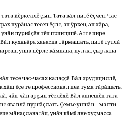
тата йĕркеллĕ çын. Тата вăл питĕ ĕçчен. Час-
ах пурăнас тесен ĕçле, ан ÿркен, ан хăра,
ă унăн пурнăçĕн тĕп принципĕ. Атте пире
. Вăл кухньăра хаваспа тăрмашать, питĕ тутлă
арсан, унпа пĕрле кăмпана, пулла, çырлана
л тесе час-часах калаççĕ. Вăл эрудициллĕ,
к хăш ĕçе те профессионал пек тума тăрăшать.
лă, чăн-чăн арçын тĕслĕхĕ. Вăл аннешĕн тата
не яваплă пурнăçлать. Çемье уншăн – малти
епе мăнаçланатăп, унăн кăмăлне хуçмасса