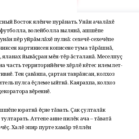
сный Восток ялĕнче пурăнать. Унăн ачалăхĕ
е футболла, волейболла вылянă, ашшĕпе
нăн пĕр уйрăмлăхĕ пулнă: сехечĕ-сехечĕпе
никсен картинисен кописене тума тăрăшнă,
ă, яланах йывăçран мĕн-тĕр ăсталанă. Меселпуç
ăна часть территорийĕнче хĕрлĕ кĕтес илемлет­
ивнĕ. Тен çавăнпа, çартан таврăнсан, колхоз
тель пулса ĕçлеме ыйтнă. Каярахпа, колхоз
еко­ратора вĕреннĕ.
шĕпе юратнă ĕçне тăвать. Çак çулталăк
тултарать. Аттепе анне пилĕк ача – тăватă
рчĕç. Халĕ эпир пурте хамăр тĕллĕн