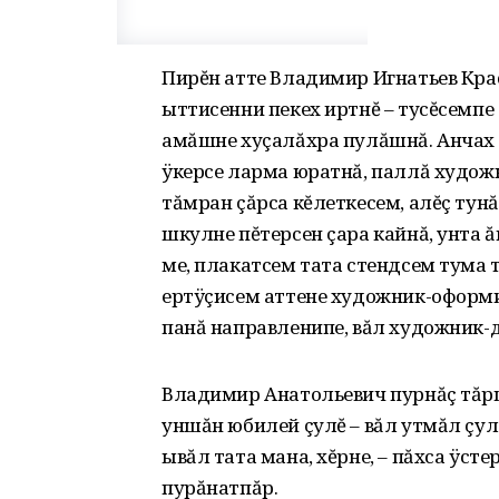
Пирĕн атте Владимир Игнатьев Кра
ыттисенни пекех иртнĕ – тусĕсемп
амăшне хуçалăхра пулăшнă. Анчах у
ÿкерсе ларма юратнă, паллă худож
тăмран çăрса кĕлеткесем, алĕç тун
шкулне пĕтерсен çара кайнă, унта 
ме, плакатсем тата стендсем тума т
ертÿçисем аттене художник-оформи
панă направленипе, вăл художник-д
Владимир Анатольевич пурнăç тăрш
уншăн юбилей çулĕ – вăл утмăл çул 
ывăл тата мана, хĕрне, – пăхса ÿсте
пурăнатпăр.