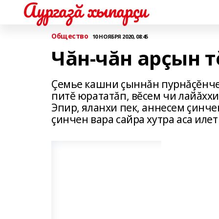
Аургазă хыпарçи
Общество
10 НОЯБРЯ 2020, 08:45
Чăн-чăн арçын т
Çемье кашни çыннăн пурнăçĕнче 
питĕ юрататăп, вĕсем чи лайăххи
Эпир, яланхи пек, аннесем çинче
çинчен вара сайра хутра аса илет