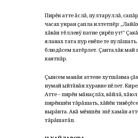
Пирĕн атте ăслă, пултаруллă, сапăр 
часах унран çапла илтетпĕр: „Лайăхр
хăвăн тĕллевÿ патне çирĕп ут!” Çак
яланах тата пур енĕпе те пулăшать
блюдăсем хатĕрлет. Çанталăк май п
каятпăр.
Çынсем манăн аттепе хутшăнма çăмă
нумай ыйтăвăн хуравне пĕлет. Ки­ре
Атте – пирĕн мăнаçлăх, вăйлă, хăюл
пирĕншĕн тăрăшать, хăйĕн тивĕçĕсе
вырăнта. Акă мĕншĕн эпĕ хамăн атт
тăрăшатăп.