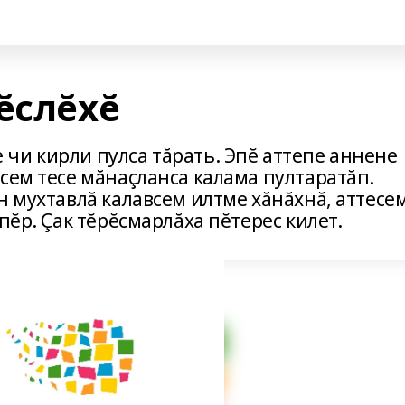
ĕслĕхĕ
чи кирли пулса тăрать. Эпĕ аттепе аннене
сем тесе мăнаçланса кала­ма пултаратăп.
н мухтавлă калавсем илтме хăнăхнă, аттесе
пĕр. Çак тĕрĕсмарлăха пĕтерес килет.